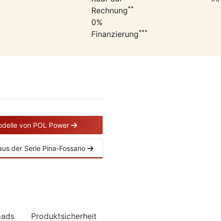
**
Rechnung
0%
***
Finanzierung
odelle von POL Power
l aus der Serie Pina-Fossano
oads
Produktsicherheit