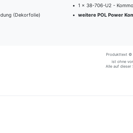
1 x 38-706-U2 - Kommo
ldung (Dekorfolie)
weitere POL Power Kom
Produkttext © M
ist ohne vo
Alle auf dieser