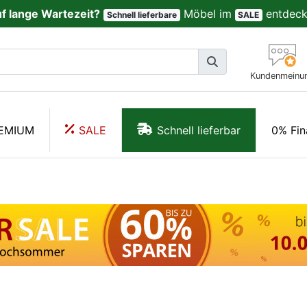
uf lange Wartezeit?
Möbel im
entdeck
Schnell lieferbare
SALE
Kundenmeinu
EMIUM
SALE
Schnell lieferbar
0% Fin