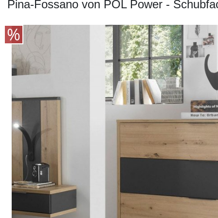
Konfigurator
Pina-Fossano von POL Power - Schubfac
0%
Finanzierung
Markenwelt
Letz-
Deals