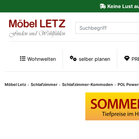
Keine Lust a
ließen
Kundenmeinungen
Anmelden
PREMIUM
Wohnwelten
selber planen
PR
Schnell
lieferbar
Möbel Letz
Schlafzimmer
Schlafzimmer-Kommoden
POL Power
>
>
>
SALE
Polsterplaner
Möbel-