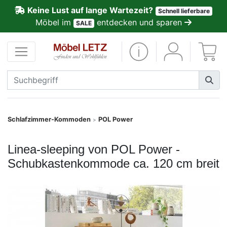
Keine Lust auf lange Wartezeit?
Schnell lieferbare
ließen
Möbel im
entdecken und sparen
SALE
Kundenmeinungen
Anmelden
PREMIUM
Schnell
Schlafzimmer-Kommoden
POL Power
>
lieferbar
Linea-sleeping von POL Power -
SALE
Schubkastenkommode ca. 120 cm breit
Polsterplaner
Möbel-