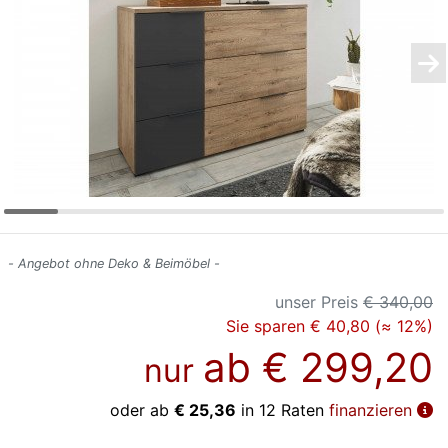
Konfigurator
0%
Finanzierung
Markenwelt
Letz-
Deals
- Angebot ohne Deko & Beimöbel -
unser Preis
€ 340,00
Sie sparen € 40,80 (≈ 12%)
ab
€ 299,20
nur
oder ab
€ 25,36
in 12 Raten
finanzieren