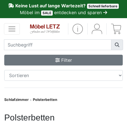
Keine Lust auf lange Wartezeit?
Schnell lieferbare
ließen
Möbel im
entdecken und sparen
SALE
Kundenmeinungen
Anmelden
PREMIUM
Filter
Schnell
lieferbar
SALE
Schlafzimmer
Polsterbetten
>
Polsterplaner
Polsterbetten
Möbel-