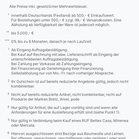
Alle Preise inkl. gesetzlicher Mehrwertsteuer.
*
innerhalb Deutschlands (Festland) ab 500,- € Einkaufswert.
Für Bestellungen unter 500,- € zzgl. 99,- € Versandkosten. Eine
Abholung ab Verfügbarkeit der Ware ist jederzeit möglich.
**
bis 5.000,- €
***
0% bis zu 6 Monaten, danach je nach Laufzeit
1
Ab Eingang Auftragsbestätigung.
Bei Kauf auf Rechnung mit abw. Lieferanschrift ab Eingang der
unterschriebenen Auftragsbestätigung.
Bei Zahlung per Vorkasse ab Zahlungseingang.
Bei Finanzierung ab Genehmigung Ihrer Finanzierung.
Selbstabholung nur von Mo.-Fr. nach vorheriger Absprache.
2
Ihr Gutschein ist auf bereits reduzierte Angebote gültig, jedoch nicht
kombinierbar.
3
Nicht auf bereits reduzierte Artikel, nicht kombinierbar, nicht auf
Produkte der Marken Bretz, Anrei, pode
4
Nur gültig für Artikel, die auf Lager vorrätig sind und wenn alle
Anforderungen für eine Auslieferung erfüllt sind (siehe Punkt 1).
5
Nur gültig in Verbindung beim Kauf eines RUF Bettes Casa, Minerwa
oder Mercata.
6
Hiervon ausgeschlossen sind Bezüge aus Baumwolle und Leinen.
Bei offenem, gewachstem, geschliffenem oder geöltem Leder wird