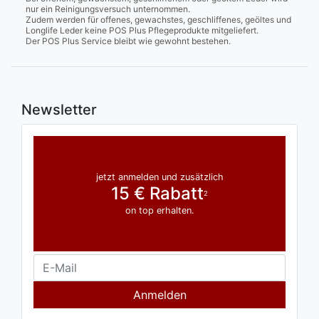
nur ein Reinigungsversuch unternommen.
Zudem werden für offenes, gewachstes, geschliffenes, geöltes und
Longlife Leder keine POS Plus Pflegeprodukte mitgeliefert.
Der POS Plus Service bleibt wie gewohnt bestehen.
Newsletter
jetzt anmelden und zusätzlich
15 € Rabatt
2
on top erhalten.
Anmelden