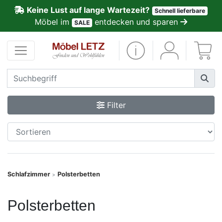
Keine Lust auf lange Wartezeit?
Schnell lieferbare
ließen
Möbel im
entdecken und sparen
SALE
Kundenmeinungen
Anmelden
PREMIUM
Filter
Schnell
lieferbar
SALE
Schlafzimmer
Polsterbetten
>
Polsterplaner
Polsterbetten
Möbel-