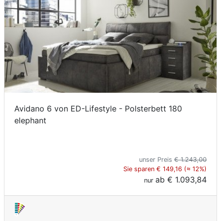
Avidano 6 von ED-Lifestyle - Polsterbett 180
elephant
unser Preis
€ 1.243,00
Sie sparen € 149,16 (≈ 12%)
ab
€ 1.093,84
nur