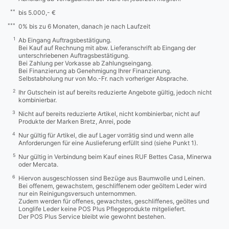
**
bis 5.000,- €
***
0% bis zu 6 Monaten, danach je nach Laufzeit
1
Ab Eingang Auftragsbestätigung.
Bei Kauf auf Rechnung mit abw. Lieferanschrift ab Eingang der
unterschriebenen Auftragsbestätigung.
Bei Zahlung per Vorkasse ab Zahlungseingang.
Bei Finanzierung ab Genehmigung Ihrer Finanzierung.
Selbstabholung nur von Mo.-Fr. nach vorheriger Absprache.
2
Ihr Gutschein ist auf bereits reduzierte Angebote gültig, jedoch nicht
kombinierbar.
3
Nicht auf bereits reduzierte Artikel, nicht kombinierbar, nicht auf
Produkte der Marken Bretz, Anrei, pode
4
Nur gültig für Artikel, die auf Lager vorrätig sind und wenn alle
Anforderungen für eine Auslieferung erfüllt sind (siehe Punkt 1).
5
Nur gültig in Verbindung beim Kauf eines RUF Bettes Casa, Minerwa
oder Mercata.
6
Hiervon ausgeschlossen sind Bezüge aus Baumwolle und Leinen.
Bei offenem, gewachstem, geschliffenem oder geöltem Leder wird
nur ein Reinigungsversuch unternommen.
Zudem werden für offenes, gewachstes, geschliffenes, geöltes und
Longlife Leder keine POS Plus Pflegeprodukte mitgeliefert.
Der POS Plus Service bleibt wie gewohnt bestehen.