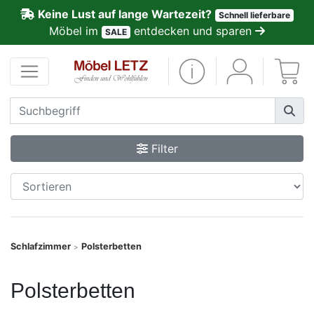
Keine Lust auf lange Wartezeit?
Schnell lieferbare
ließen
Möbel im
entdecken und sparen
SALE
Kundenmeinungen
Anmelden
PREMIUM
Filter
Schnell
lieferbar
SALE
Schlafzimmer
Polsterbetten
>
Polsterplaner
Polsterbetten
Möbel-