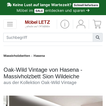
Keine Lust auf lange Wartezeit?
Schnell lieferbare
ließen
Möbel im
entdecken und sparen
SALE
Kundenmeinungen
Anmelden
PREMIUM
Schnell
Massivholzbetten
Hasena
>
lieferbar
Oak-Wild Vintage von Hasena -
SALE
Massivholzbett Sion Wildeiche
aus der Kollektion Oak-Wild Vintage
Polsterplaner
Möbel-