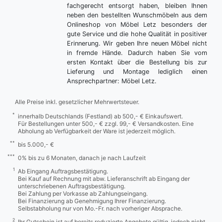
fachgerecht entsorgt haben, bleiben Ihnen
neben den bestellten Wunschmöbeln aus dem
Onlineshop von Möbel Letz besonders der
gute Service und die hohe Qualität in positiver
Erinnerung. Wir geben Ihre neuen Möbel nicht
in fremde Hände. Dadurch haben Sie vom
ersten Kontakt über die Bestellung bis zur
Lieferung und Montage lediglich einen
Ansprechpartner: Möbel Letz.
Alle Preise inkl. gesetzlicher Mehrwertsteuer.
*
innerhalb Deutschlands (Festland) ab 500,- € Einkaufswert.
Für Bestellungen unter 500,- € zzgl. 99,- € Versandkosten. Eine
Abholung ab Verfügbarkeit der Ware ist jederzeit möglich.
**
bis 5.000,- €
***
0% bis zu 6 Monaten, danach je nach Laufzeit
1
Ab Eingang Auftragsbestätigung.
Bei Kauf auf Rechnung mit abw. Lieferanschrift ab Eingang der
unterschriebenen Auftragsbestätigung.
Bei Zahlung per Vorkasse ab Zahlungseingang.
Bei Finanzierung ab Genehmigung Ihrer Finanzierung.
Selbstabholung nur von Mo.-Fr. nach vorheriger Absprache.
2
Ihr Gutschein ist auf bereits reduzierte Angebote gültig, jedoch nicht