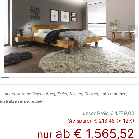
Konfigurator
0%
Finanzierung
Markenwelt
Letz-
Deals
-Angebot ohne Beleuchtung, Deko, Kissen, Decken, Lattenrahmen,
Matratzen & Beimöbel-
unser Preis
€ 1.779,00
Sie sparen € 213,48 (≈ 12%)
ab
€ 1.565,52
nur