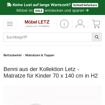
Keine Lust auf lange Wartezeit?
Schnell lieferbare
ließen
Möbel im
entdecken und sparen
SALE
Kundenmeinungen
Anmelden
PREMIUM
Schnell
Bettzubehör
Matratzen & Topper
>
lieferbar
Benni aus der Kollektion Letz -
SALE
Matratze für Kinder 70 x 140 cm in H2
Polsterplaner
Möbel-