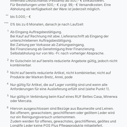
innerhalb Deutschlands (Festland) ab 500,- € Einkaufswert.
Für Bestellungen unter 500,- € zzgl. 99,- € Versandkosten. Eine
Abholung ab Verfügbarkeit der Ware ist jederzeit möglich.
**
bis 5.000,- €
***
0% bis zu 6 Monaten, danach je nach Laufzeit
1
Ab Eingang Auftragsbestätigung.
Bei Kauf auf Rechnung mit abw. Lieferanschrift ab Eingang der
unterschriebenen Auftragsbestätigung.
Bei Zahlung per Vorkasse ab Zahlungseingang.
Bei Finanzierung ab Genehmigung Ihrer Finanzierung.
Selbstabholung nur von Mo.-Fr. nach vorheriger Absprache.
2
Ihr Gutschein ist auf bereits reduzierte Angebote gültig, jedoch nicht
kombinierbar.
3
Nicht auf bereits reduzierte Artikel, nicht kombinierbar, nicht auf
Produkte der Marken Bretz, Anrei, pode
4
Nur gültig für Artikel, die auf Lager vorrätig sind und wenn alle
Anforderungen für eine Auslieferung erfüllt sind (siehe Punkt 1).
5
Nur gültig in Verbindung beim Kauf eines RUF Bettes Casa, Minerwa
oder Mercata.
6
Hiervon ausgeschlossen sind Bezüge aus Baumwolle und Leinen.
Bei offenem, gewachstem, geschliffenem oder geöltem Leder wird
nur ein Reinigungsversuch unternommen.
Zudem werden für offenes, gewachstes, geschliffenes, geöltes und
Longlife Leder keine POS Plus Pflegeprodukte mitgeliefert.