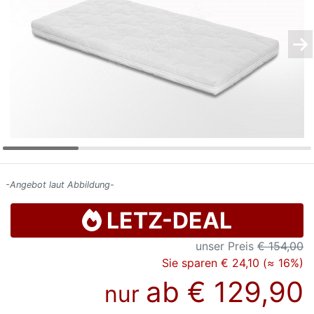
Konfigurator
0%
Finanzierung
Markenwelt
Letz-
Deals
-Angebot laut Abbildung-
LETZ-DEAL
unser Preis
€ 154,00
Sie sparen € 24,10 (≈ 16%)
ab
€ 129,90
nur