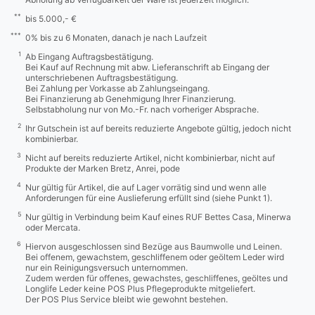
**
bis 5.000,- €
***
0% bis zu 6 Monaten, danach je nach Laufzeit
1
Ab Eingang Auftragsbestätigung.
Bei Kauf auf Rechnung mit abw. Lieferanschrift ab Eingang der
unterschriebenen Auftragsbestätigung.
Bei Zahlung per Vorkasse ab Zahlungseingang.
Bei Finanzierung ab Genehmigung Ihrer Finanzierung.
Selbstabholung nur von Mo.-Fr. nach vorheriger Absprache.
2
Ihr Gutschein ist auf bereits reduzierte Angebote gültig, jedoch nicht
kombinierbar.
3
Nicht auf bereits reduzierte Artikel, nicht kombinierbar, nicht auf
Produkte der Marken Bretz, Anrei, pode
4
Nur gültig für Artikel, die auf Lager vorrätig sind und wenn alle
Anforderungen für eine Auslieferung erfüllt sind (siehe Punkt 1).
5
Nur gültig in Verbindung beim Kauf eines RUF Bettes Casa, Minerwa
oder Mercata.
6
Hiervon ausgeschlossen sind Bezüge aus Baumwolle und Leinen.
Bei offenem, gewachstem, geschliffenem oder geöltem Leder wird
nur ein Reinigungsversuch unternommen.
Zudem werden für offenes, gewachstes, geschliffenes, geöltes und
Longlife Leder keine POS Plus Pflegeprodukte mitgeliefert.
Der POS Plus Service bleibt wie gewohnt bestehen.