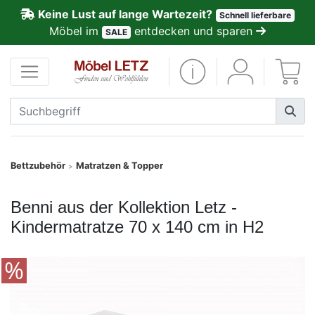
Keine Lust auf lange Wartezeit?
Schnell lieferbare
ließen
Möbel im
entdecken und sparen
SALE
Kundenmeinungen
Anmelden
PREMIUM
Schnell
Bettzubehör
Matratzen & Topper
>
lieferbar
Benni aus der Kollektion Letz -
SALE
Kindermatratze 70 x 140 cm in H2
Polsterplaner
Möbel-