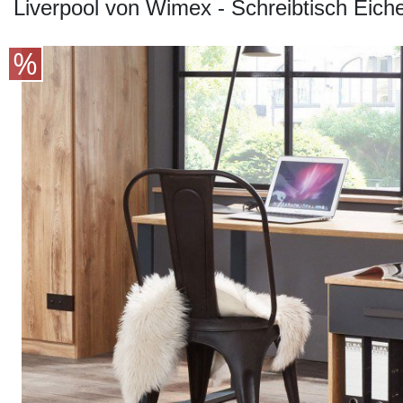
Konfigurator
Liverpool von Wimex - Schreibtisch Eiche
0%
Finanzierung
Markenwelt
Letz-
Deals