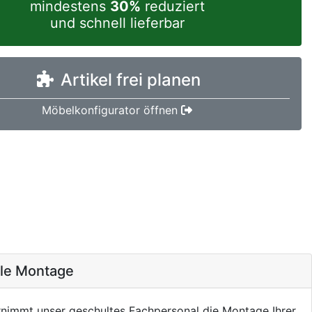
mindestens
30%
reduziert
und schnell lieferbar
Artikel frei planen
Möbelkonfigurator öffnen
ale Montage
nimmt unser geschultes Fachpersonal die Montage Ihrer