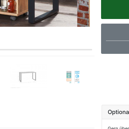
Option
Gern über