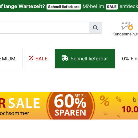
uf lange Wartezeit?
Möbel im
entdeck
Schnell lieferbare
SALE
Kundenmeinu
EMIUM
SALE
Schnell lieferbar
0% Fin