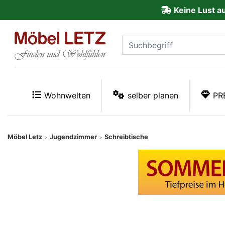
Keine Lust a
ließen
Kundenmeinungen
Anmelden
PREMIUM
Wohnwelten
selber planen
PR
Schnell
lieferbar
Möbel Letz
Jugendzimmer
Schreibtische
>
>
SALE
Polsterplaner
Möbel-