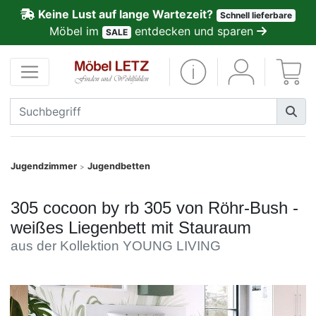
Keine Lust auf lange Wartezeit?
Schnell lieferbare
ließen
Möbel im
entdecken und sparen
SALE
Kundenmeinungen
Anmelden
PREMIUM
Schnell
Jugendzimmer
Jugendbetten
>
lieferbar
305 cocoon by rb 305 von Röhr-Bush -
SALE
weißes Liegenbett mit Stauraum
aus der Kollektion YOUNG LIVING
Polsterplaner
Möbel-