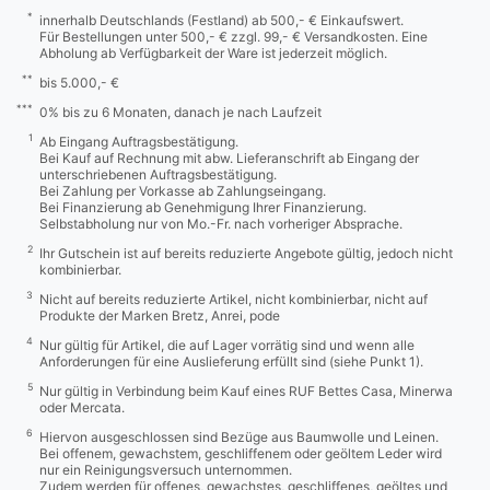
*
innerhalb Deutschlands (Festland) ab 500,- € Einkaufswert.
Für Bestellungen unter 500,- € zzgl. 99,- € Versandkosten. Eine
Abholung ab Verfügbarkeit der Ware ist jederzeit möglich.
**
bis 5.000,- €
***
0% bis zu 6 Monaten, danach je nach Laufzeit
1
Ab Eingang Auftragsbestätigung.
Bei Kauf auf Rechnung mit abw. Lieferanschrift ab Eingang der
unterschriebenen Auftragsbestätigung.
Bei Zahlung per Vorkasse ab Zahlungseingang.
Bei Finanzierung ab Genehmigung Ihrer Finanzierung.
Selbstabholung nur von Mo.-Fr. nach vorheriger Absprache.
2
Ihr Gutschein ist auf bereits reduzierte Angebote gültig, jedoch nicht
kombinierbar.
3
Nicht auf bereits reduzierte Artikel, nicht kombinierbar, nicht auf
Produkte der Marken Bretz, Anrei, pode
4
Nur gültig für Artikel, die auf Lager vorrätig sind und wenn alle
Anforderungen für eine Auslieferung erfüllt sind (siehe Punkt 1).
5
Nur gültig in Verbindung beim Kauf eines RUF Bettes Casa, Minerwa
oder Mercata.
6
Hiervon ausgeschlossen sind Bezüge aus Baumwolle und Leinen.
Bei offenem, gewachstem, geschliffenem oder geöltem Leder wird
nur ein Reinigungsversuch unternommen.
Zudem werden für offenes, gewachstes, geschliffenes, geöltes und