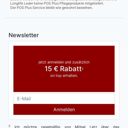
Longlife Leder keine POS Plus Pflegeprodukte mitgeliefert.
Der POS Plus Service bleibt wie gewohnt bestehen.
Newsletter
jetzt anmelden und zusätzlich
15 € Rabatt
2
on top erhalten.
Anmelden
2
Ich möchte regelmäßig von Möbel Letz über das