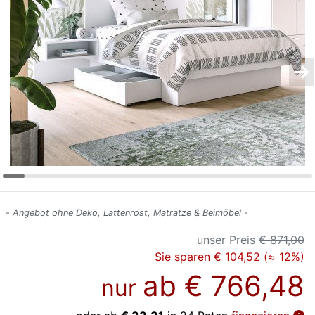
Konfigurator
0%
Finanzierung
Markenwelt
Letz-
Deals
- Angebot ohne Deko, Lattenrost, Matratze & Beimöbel -
unser Preis
€ 871,00
Sie sparen € 104,52 (≈ 12%)
ab
€ 766,48
nur