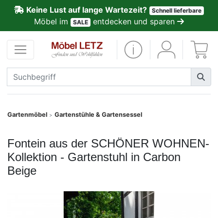
Keine Lust auf lange Wartezeit?
Schnell lieferbare
ließen
Möbel im
entdecken und sparen
SALE
Kundenmeinungen
Anmelden
PREMIUM
Schnell
Gartenmöbel
Gartenstühle & Gartensessel
>
lieferbar
Fontein aus der SCHÖNER WOHNEN-
SALE
Kollektion - Gartenstuhl in Carbon
Beige
Polsterplaner
Möbel-