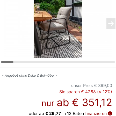
Konfigurator
0%
Finanzierung
Markenwelt
Letz-
Deals
- Angebot ohne Deko & Beimöbel -
unser Preis
€ 399,00
Sie sparen € 47,88 (≈ 12%)
ab
€ 351,12
nur
oder ab
€ 29,77
in 12 Raten
finanzieren