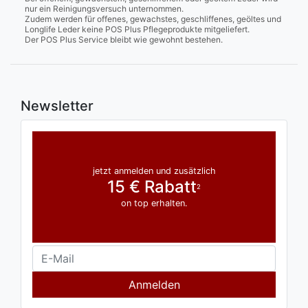
nur ein Reinigungsversuch unternommen.
Zudem werden für offenes, gewachstes, geschliffenes, geöltes und
Longlife Leder keine POS Plus Pflegeprodukte mitgeliefert.
Der POS Plus Service bleibt wie gewohnt bestehen.
Newsletter
jetzt anmelden und zusätzlich
15 € Rabatt
2
on top erhalten.
Anmelden