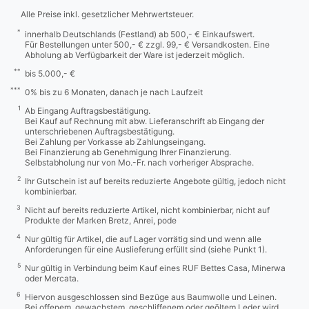
Alle Preise inkl. gesetzlicher Mehrwertsteuer.
*
innerhalb Deutschlands (Festland) ab 500,- € Einkaufswert.
Für Bestellungen unter 500,- € zzgl. 99,- € Versandkosten. Eine
Abholung ab Verfügbarkeit der Ware ist jederzeit möglich.
**
bis 5.000,- €
***
0% bis zu 6 Monaten, danach je nach Laufzeit
1
Ab Eingang Auftragsbestätigung.
Bei Kauf auf Rechnung mit abw. Lieferanschrift ab Eingang der
unterschriebenen Auftragsbestätigung.
Bei Zahlung per Vorkasse ab Zahlungseingang.
Bei Finanzierung ab Genehmigung Ihrer Finanzierung.
Selbstabholung nur von Mo.-Fr. nach vorheriger Absprache.
2
Ihr Gutschein ist auf bereits reduzierte Angebote gültig, jedoch nicht
kombinierbar.
3
Nicht auf bereits reduzierte Artikel, nicht kombinierbar, nicht auf
Produkte der Marken Bretz, Anrei, pode
4
Nur gültig für Artikel, die auf Lager vorrätig sind und wenn alle
Anforderungen für eine Auslieferung erfüllt sind (siehe Punkt 1).
5
Nur gültig in Verbindung beim Kauf eines RUF Bettes Casa, Minerwa
oder Mercata.
6
Hiervon ausgeschlossen sind Bezüge aus Baumwolle und Leinen.
Bei offenem, gewachstem, geschliffenem oder geöltem Leder wird