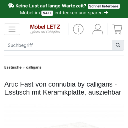
Keine Lust auf lange Wartezeit?
Schnell lieferbare
ließen
Möbel im
entdecken und sparen
SALE
Kundenmeinungen
Anmelden
PREMIUM
Schnell
Esstische
calligaris
>
lieferbar
Artic Fast von connubia by calligaris -
SALE
Esstisch mit Keramikplatte, ausziehbar
Polsterplaner
Möbel-