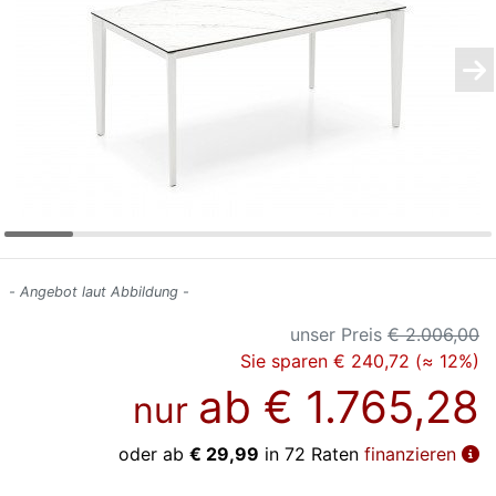
Konfigurator
0%
Finanzierung
Markenwelt
Letz-
Deals
- Angebot laut Abbildung -
unser Preis
€ 2.006,00
Sie sparen € 240,72 (≈ 12%)
ab
€ 1.765,28
nur
oder ab
€ 29,99
in 72 Raten
finanzieren