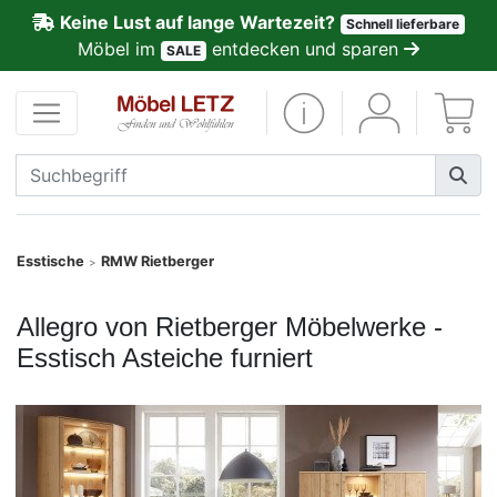
Keine Lust auf lange Wartezeit?
Schnell lieferbare
ließen
Möbel im
entdecken und sparen
SALE
Kundenmeinungen
Anmelden
PREMIUM
Schnell
Esstische
RMW Rietberger
>
lieferbar
Allegro von Rietberger Möbelwerke -
SALE
Esstisch Asteiche furniert
Polsterplaner
Möbel-