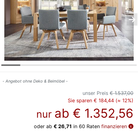
Konfigurator
0%
Finanzierung
Markenwelt
Letz-
Deals
- Angebot ohne Deko & Beimöbel -
unser Preis
€ 1.537,00
Sie sparen € 184,44 (≈ 12%)
ab
€ 1.352,56
nur
oder ab
€ 26,71
in 60 Raten
finanzieren