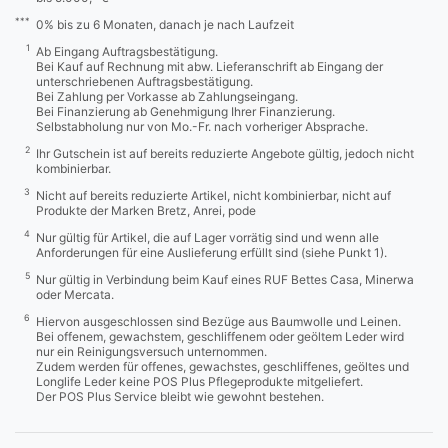
***
0% bis zu 6 Monaten, danach je nach Laufzeit
1
Ab Eingang Auftragsbestätigung.
Bei Kauf auf Rechnung mit abw. Lieferanschrift ab Eingang der
unterschriebenen Auftragsbestätigung.
Bei Zahlung per Vorkasse ab Zahlungseingang.
Bei Finanzierung ab Genehmigung Ihrer Finanzierung.
Selbstabholung nur von Mo.-Fr. nach vorheriger Absprache.
2
Ihr Gutschein ist auf bereits reduzierte Angebote gültig, jedoch nicht
kombinierbar.
3
Nicht auf bereits reduzierte Artikel, nicht kombinierbar, nicht auf
Produkte der Marken Bretz, Anrei, pode
4
Nur gültig für Artikel, die auf Lager vorrätig sind und wenn alle
Anforderungen für eine Auslieferung erfüllt sind (siehe Punkt 1).
5
Nur gültig in Verbindung beim Kauf eines RUF Bettes Casa, Minerwa
oder Mercata.
6
Hiervon ausgeschlossen sind Bezüge aus Baumwolle und Leinen.
Bei offenem, gewachstem, geschliffenem oder geöltem Leder wird
nur ein Reinigungsversuch unternommen.
Zudem werden für offenes, gewachstes, geschliffenes, geöltes und
Longlife Leder keine POS Plus Pflegeprodukte mitgeliefert.
Der POS Plus Service bleibt wie gewohnt bestehen.