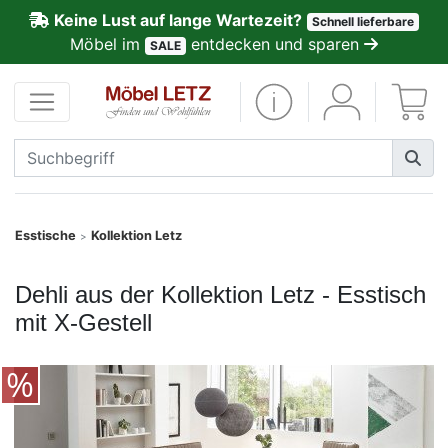
Keine Lust auf lange Wartezeit?
Schnell lieferbare
ließen
Möbel im
entdecken und sparen
SALE
Kundenmeinungen
Anmelden
PREMIUM
Schnell
Esstische
Kollektion Letz
>
lieferbar
Dehli aus der Kollektion Letz - Esstisch
SALE
mit X-Gestell
Polsterplaner
Möbel-