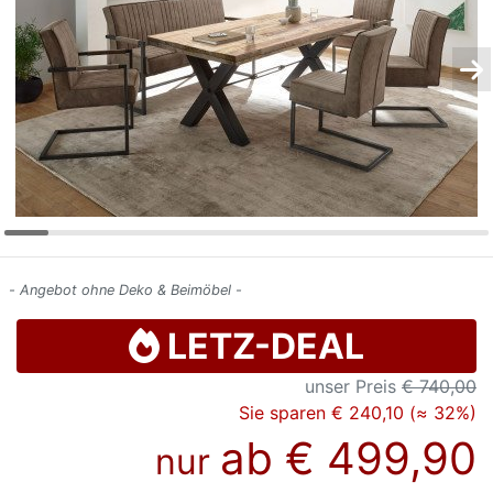
Konfigurator
0%
Finanzierung
Markenwelt
Letz-
Deals
- Angebot ohne Deko & Beimöbel -
LETZ-DEAL
unser Preis
€ 740,00
Sie sparen € 240,10 (≈ 32%)
ab
€ 499,90
nur