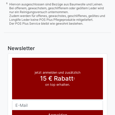
6
Hiervon ausgeschlossen sind Bezüge aus Baumwolle und Leinen.
Bei offenem, gewachstem, geschliffenem oder geöltem Leder wird
nur ein Reinigungsversuch unternommen.
Zudem werden für offenes, gewachstes, geschliffenes, geöltes und
Longlife Leder keine POS Plus Pflegeprodukte mitgeliefert.
Der POS Plus Service bleibt wie gewohnt bestehen.
Newsletter
jetzt anmelden und zusätzlich
15 € Rabatt
2
on top erhalten.
Anmelden