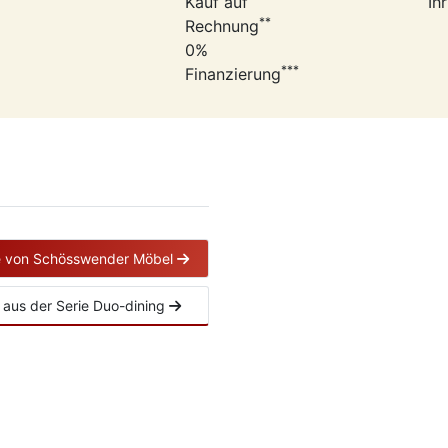
Kauf auf
Ih
**
Rechnung
0%
***
Finanzierung
le von Schösswender Möbel
el aus der Serie Duo-dining