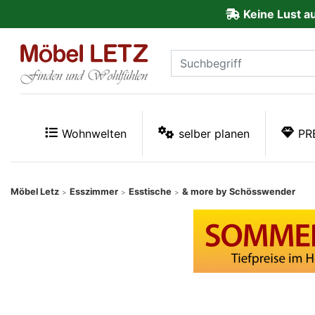
Keine Lust a
ließen
Kundenmeinungen
Anmelden
PREMIUM
Wohnwelten
selber planen
PR
Schnell
lieferbar
Möbel Letz
Esszimmer
Esstische
& more by Schösswender
>
>
>
SALE
Polsterplaner
Möbel-