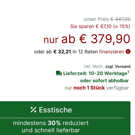
unser Preis
€ 447,00
Sie sparen € 67,10 (≈ 15%)
ab
€ 379,90
nur
oder ab
€ 32,21
in 12 Raten
finanzieren
inkl. MwSt.
zzgl. Versand
1
Lieferzeit: 10-20 Werktage
oder sofort abholbar
nur
noch 1 Stück
verfügbar
Esstische
mindestens
30%
reduziert
und schnell lieferbar