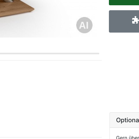
Option
Gern über