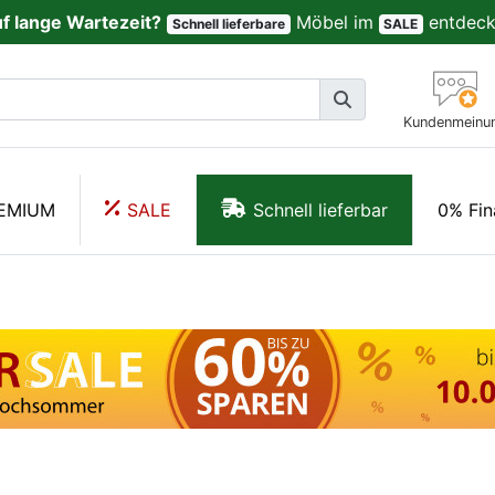
uf lange Wartezeit?
Möbel im
entdeck
Schnell lieferbare
SALE
Kundenmeinu
EMIUM
SALE
Schnell lieferbar
0% Fin