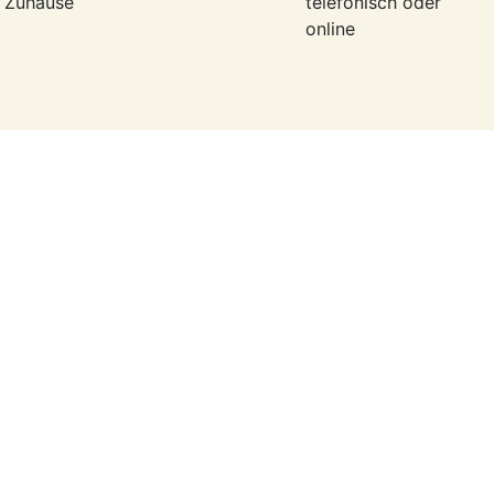
r Zuhause
telefonisch oder
online