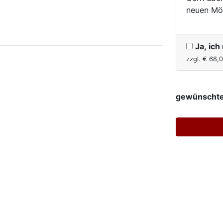
neuen Mö
Ja, ic
zzgl. €
68,
gewünschte