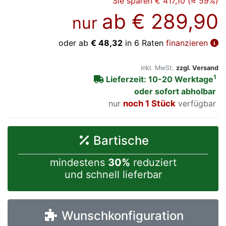
Sie sparen € 417,10 (≈ 59%)
ab
€ 289,90
nur
oder ab
€ 48,32
in 6 Raten
finanzieren
inkl. MwSt.
zzgl. Versand
1
Lieferzeit: 10-20 Werktage
oder sofort abholbar
nur
noch 1 Stück
verfügbar
Bartische
mindestens
30%
reduziert
und schnell lieferbar
Wunschkonfiguration