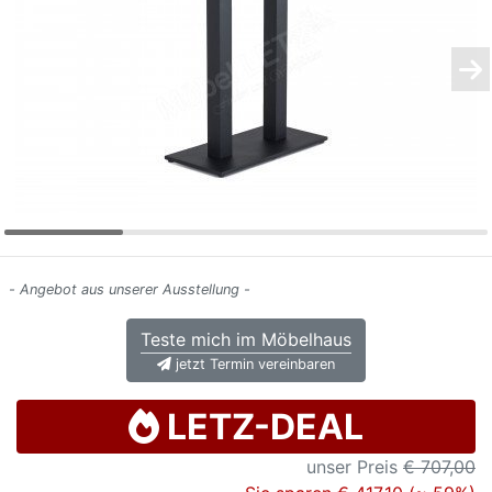
Konfigurator
0%
Finanzierung
Markenwelt
Letz-
Deals
- Angebot aus unserer Ausstellung -
Teste mich im Möbelhaus
jetzt Termin vereinbaren
LETZ-DEAL
unser Preis
€ 707,00