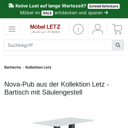
Keine Lust auf lange Wartezeit?
Schnell lieferbare
ließen
Möbel im
entdecken und sparen
SALE
Kundenmeinungen
Anmelden
PREMIUM
Schnell
Bartische
Kollektion Letz
>
lieferbar
Nova-Pub aus der Kollektion Letz -
SALE
Bartisch mit Säulengestell
Polsterplaner
Möbel-