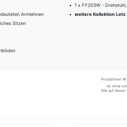
1 x FY203W - Drehstuhl
gedeuteten Armlehnen
weitere Kollektion Letz
iches Sitzen
ichböden
Produkttext © M
ist ohne vo
Alle auf dieser