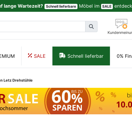
uf lange Wartezeit?
Möbel im
entdeck
Schnell lieferbare
SALE
Kundenmeinu
EMIUM
SALE
Schnell lieferbar
0% Fin
on Letz Drehstühle