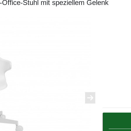
e-Office-Stuhl mit speziellem Gelenk