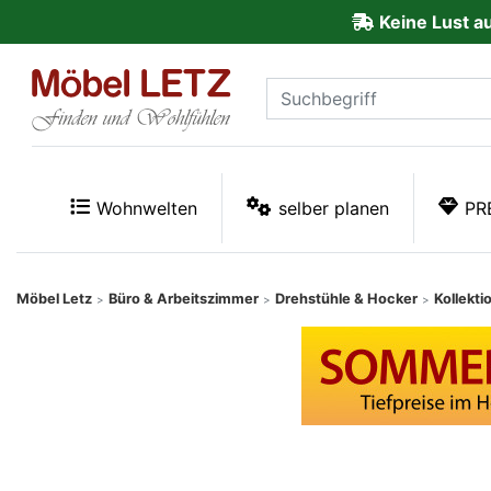
Keine Lust a
ließen
Kundenmeinungen
Anmelden
PREMIUM
Wohnwelten
selber planen
PR
Schnell
lieferbar
Möbel Letz
Büro & Arbeitszimmer
Drehstühle & Hocker
Kollekti
>
>
>
SALE
Polsterplaner
Möbel-