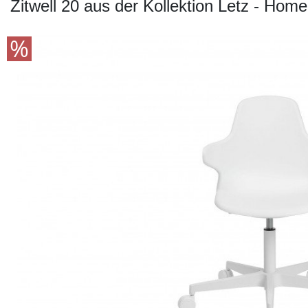
Konfigurator
Zitwell 20 aus der Kollektion Letz - Hom
0%
Finanzierung
Markenwelt
Letz-
Deals