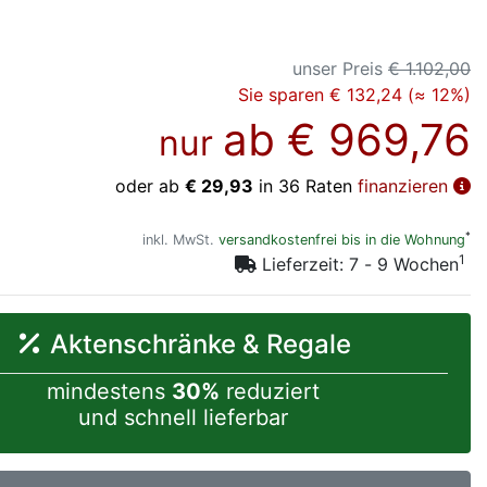
unser Preis
€ 1.102,00
Sie sparen € 132,24 (≈ 12%)
ab
€ 969,76
nur
oder ab
€ 29,93
in 36 Raten
finanzieren
*
inkl. MwSt.
versandkostenfrei bis in die Wohnung
1
Lieferzeit: 7 - 9 Wochen
Aktenschränke & Regale
mindestens
30%
reduziert
und schnell lieferbar