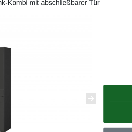
nk-Kombi mit abschließbarer Tür