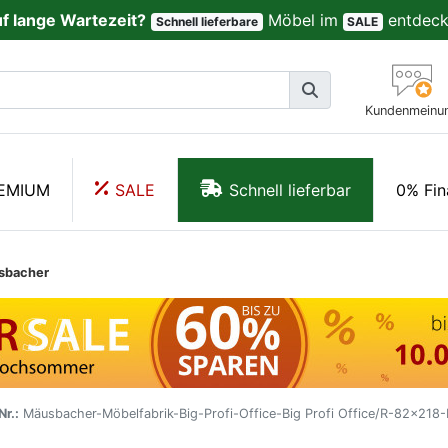
uf lange Wartezeit?
Möbel im
entdeck
Schnell lieferbare
SALE
Kundenmeinu
EMIUM
SALE
Schnell lieferbar
0% Fin
sbacher
Nr.:
Mäusbacher-Möbelfabrik-Big-Profi-Office-Big Profi Office/R-82x218-