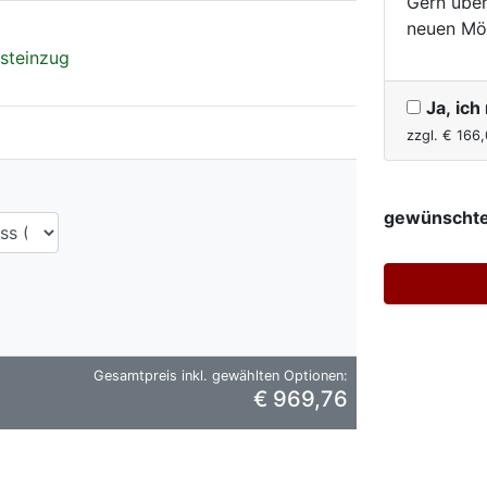
Gern über
neuen Mö
bsteinzug
Ja, ic
zzgl. €
166,
gewünschte
Gesamtpreis inkl. gewählten Optionen:
€ 969,76