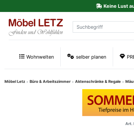
Keine Lust a
ließen
Kundenmeinungen
Anmelden
PREMIUM
Wohnwelten
selber planen
PR
Schnell
lieferbar
Möbel Letz
Büro & Arbeitszimmer
Aktenschränke & Regale
Mäu
>
>
>
SALE
Polsterplaner
Art. 
Möbel-