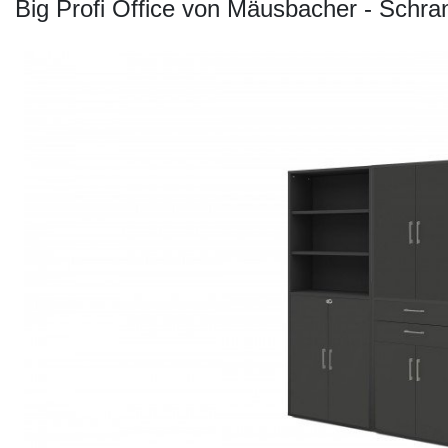
Konfigurator
Big Profi Office von Mäusbacher - Schra
0%
Finanzierung
Markenwelt
Letz-
Deals