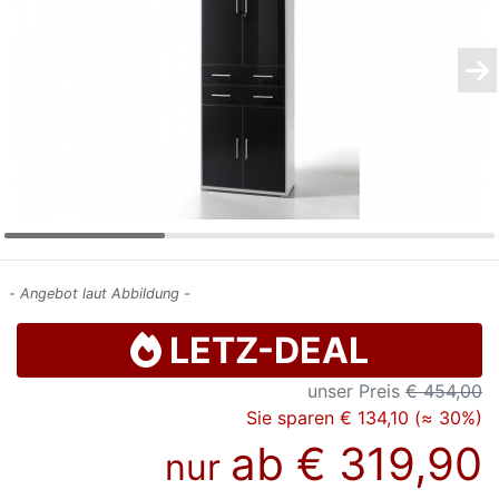
Konfigurator
0%
Finanzierung
Markenwelt
Letz-
Deals
- Angebot laut Abbildung -
LETZ-DEAL
unser Preis
€ 454,00
Sie sparen € 134,10 (≈ 30%)
ab
€ 319,90
nur