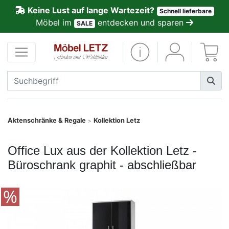
Keine Lust auf lange Wartezeit?
Schnell lieferbare
ließen
Möbel im
entdecken und sparen
SALE
Kundenmeinungen
Anmelden
PREMIUM
Schnell
Aktenschränke & Regale
Kollektion Letz
>
lieferbar
Office Lux aus der Kollektion Letz -
SALE
Büroschrank graphit - abschließbar
Polsterplaner
Möbel-