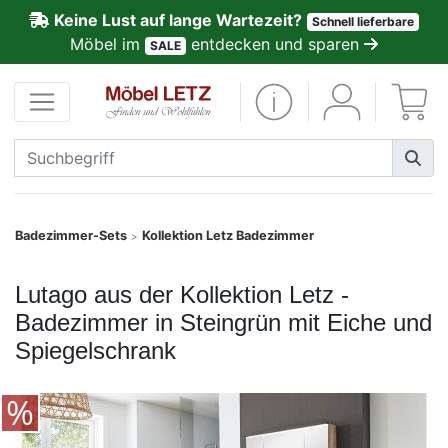
Keine Lust auf lange Wartezeit?
Schnell lieferbare
ließen
Möbel im
entdecken und sparen
SALE
Kundenmeinungen
Anmelden
PREMIUM
Schnell
Badezimmer-Sets
Kollektion Letz Badezimmer
>
lieferbar
Lutago aus der Kollektion Letz -
SALE
Badezimmer in Steingrün mit Eiche und
Spiegelschrank
Polsterplaner
Möbel-