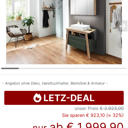
Konfigurator
0%
Finanzierung
Markenwelt
Letz-
Deals
- Angebot ohne Deko, Handtuchhalter, Beimöbel & Armatur -
LETZ-DEAL
unser Preis
€ 2.923,00
Sie sparen € 923,10 (≈ 32%)
ab
€ 1.999,90
nur