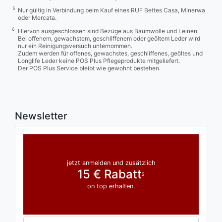
5
Nur gültig in Verbindung beim Kauf eines RUF Bettes Casa, Minerwa
oder Mercata.
6
Hiervon ausgeschlossen sind Bezüge aus Baumwolle und Leinen.
Bei offenem, gewachstem, geschliffenem oder geöltem Leder wird
nur ein Reinigungsversuch unternommen.
Zudem werden für offenes, gewachstes, geschliffenes, geöltes und
Longlife Leder keine POS Plus Pflegeprodukte mitgeliefert.
Der POS Plus Service bleibt wie gewohnt bestehen.
Newsletter
jetzt anmelden und zusätzlich
15 € Rabatt
2
on top erhalten.