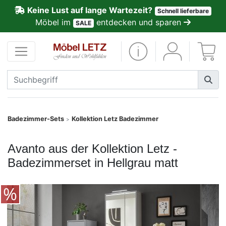
Keine Lust auf lange Wartezeit?
Schnell lieferbare
ließen
Möbel im
entdecken und sparen
SALE
Kundenmeinungen
Anmelden
PREMIUM
Schnell
Badezimmer-Sets
Kollektion Letz Badezimmer
>
lieferbar
Avanto aus der Kollektion Letz -
SALE
Badezimmerset in Hellgrau matt
Polsterplaner
Möbel-