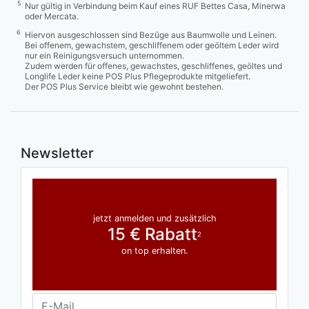
5
Nur gültig in Verbindung beim Kauf eines RUF Bettes Casa, Minerwa
oder Mercata.
6
Hiervon ausgeschlossen sind Bezüge aus Baumwolle und Leinen.
Bei offenem, gewachstem, geschliffenem oder geöltem Leder wird
nur ein Reinigungsversuch unternommen.
Zudem werden für offenes, gewachstes, geschliffenes, geöltes und
Longlife Leder keine POS Plus Pflegeprodukte mitgeliefert.
Der POS Plus Service bleibt wie gewohnt bestehen.
Newsletter
jetzt anmelden und zusätzlich
15 € Rabatt
2
on top erhalten.