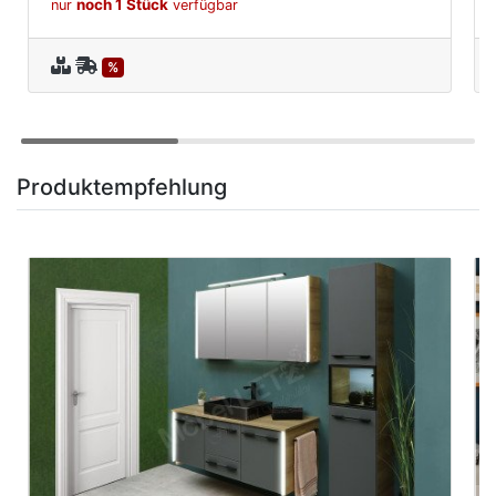
noch 1 Stück
nur
verfügbar
%
Produktempfehlung