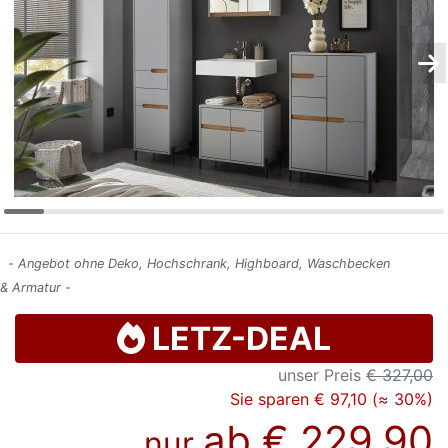
Konfigurator
0%
Finanzierung
Markenwelt
Letz-
Deals
- Angebot ohne Deko, Hochschrank, Highboard, Waschbecken
& Armatur -
LETZ-DEAL
unser Preis
€ 327,00
Sie sparen € 97,10 (≈ 30%)
ab
€ 229,90
nur