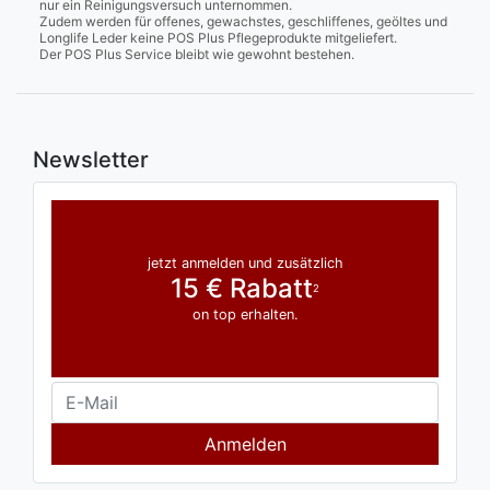
nur ein Reinigungsversuch unternommen.
Zudem werden für offenes, gewachstes, geschliffenes, geöltes und
Longlife Leder keine POS Plus Pflegeprodukte mitgeliefert.
Der POS Plus Service bleibt wie gewohnt bestehen.
Newsletter
jetzt anmelden und zusätzlich
15 € Rabatt
2
on top erhalten.
Anmelden