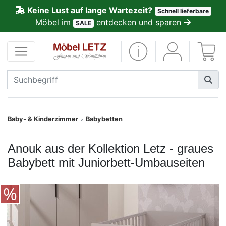
Keine Lust auf lange Wartezeit?
Schnell lieferbare
ließen
Möbel im
entdecken und sparen
SALE
Kundenmeinungen
Anmelden
PREMIUM
Schnell
Baby- & Kinderzimmer
Babybetten
>
lieferbar
Anouk aus der Kollektion Letz - graues
SALE
Babybett mit Juniorbett-Umbauseiten
Polsterplaner
Möbel-