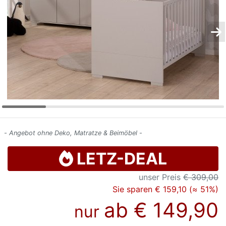
Konfigurator
0%
Finanzierung
Markenwelt
Letz-
Deals
- Angebot ohne Deko, Matratze & Beimöbel -
LETZ-DEAL
unser Preis
€ 309,00
Sie sparen € 159,10 (≈ 51%)
ab
€ 149,90
nur