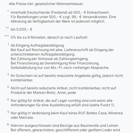
Alle Preise inkl. gesetzlicher Mehrwertsteuer.
*
innerhalb Deutschlands (Festland) ab 500,- € Einkaufswert.
Für Bestellungen unter 500,- € zzgl. 99,- € Versandkosten. Eine
Abholung ab Verfügbarkeit der Ware ist jederzeit möglich.
**
bis 5.000,- €
***
0% bis zu 6 Monaten, danach je nach Laufzeit
1
Ab Eingang Auftragsbestätigung.
Bei Kauf auf Rechnung mit abw. Lieferanschrift ab Eingang der
unterschriebenen Auftragsbestätigung.
Bei Zahlung per Vorkasse ab Zahlungseingang.
Bei Finanzierung ab Genehmigung Ihrer Finanzierung.
Selbstabholung nur von Mo.-Fr. nach vorheriger Absprache.
2
Ihr Gutschein ist auf bereits reduzierte Angebote gültig, jedoch nicht
kombinierbar.
3
Nicht auf bereits reduzierte Artikel, nicht kombinierbar, nicht auf
Produkte der Marken Bretz, Anrei, pode
4
Nur gültig für Artikel, die auf Lager vorrätig sind und wenn alle
Anforderungen für eine Auslieferung erfüllt sind (siehe Punkt 1).
5
Nur gültig in Verbindung beim Kauf eines RUF Bettes Casa, Minerwa
oder Mercata.
6
Hiervon ausgeschlossen sind Bezüge aus Baumwolle und Leinen.
Bei offenem, gewachstem, geschliffenem oder geöltem Leder wird