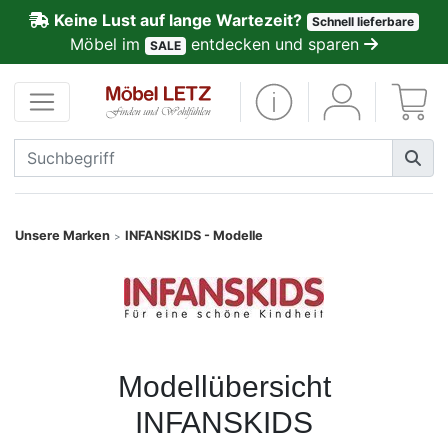
Keine Lust auf lange Wartezeit?
Schnell lieferbare
ließen
Möbel im
entdecken und sparen
SALE
Kundenmeinungen
Anmelden
PREMIUM
Schnell
Unsere Marken
INFANSKIDS - Modelle
>
lieferbar
SALE
Polsterplaner
Modellübersicht
INFANSKIDS
Möbel-