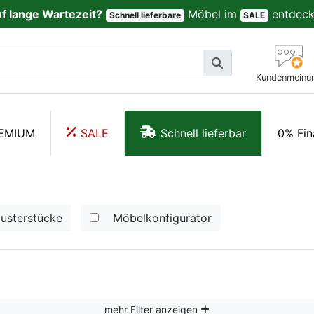
uf lange Wartezeit?
Möbel im
entdeck
Schnell lieferbare
SALE
Kundenmeinu
EMIUM
SALE
Schnell lieferbar
0% Fin
usterstücke
Möbelkonfigurator
mehr Filter anzeigen