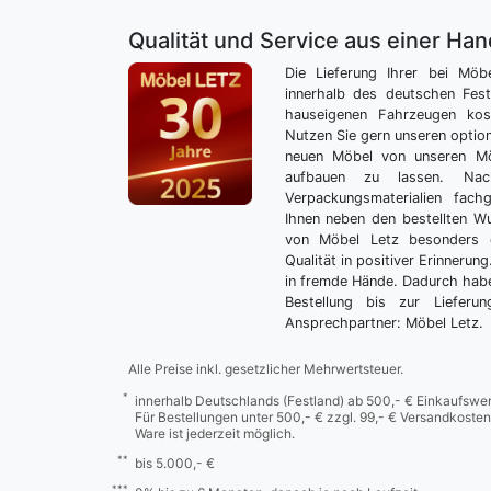
Qualität und Service aus einer Ha
Die Lieferung Ihrer bei Möb
innerhalb des deutschen Fes
hauseigenen Fahrzeugen kos
Nutzen Sie gern unseren optio
neuen Möbel von unseren Mö
aufbauen zu lassen. Nac
Verpackungsmaterialien fach
Ihnen neben den bestellten 
von Möbel Letz besonders 
Qualität in positiver Erinnerun
in fremde Hände. Dadurch habe
Bestellung bis zur Lieferu
Ansprechpartner: Möbel Letz.
Alle Preise inkl. gesetzlicher Mehrwertsteuer.
*
innerhalb Deutschlands (Festland) ab 500,- € Einkaufswer
Für Bestellungen unter 500,- € zzgl. 99,- € Versandkosten
Ware ist jederzeit möglich.
**
bis 5.000,- €
***