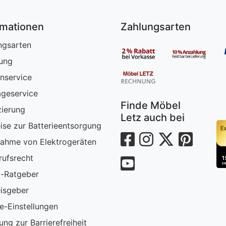
rmationen
Zahlungsarten
ngsarten
rung
nservice
geservice
Finde Möbel
zierung
Letz auch bei
ise zur Batterieentsorgung
ahme von Elektrogeräten
rufsrecht
-Ratgeber
isgeber
e-Einstellungen
ung zur Barrierefreiheit