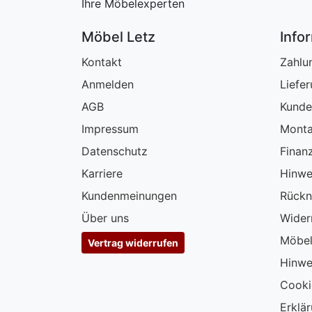
Ihre Möbelexperten
Möbel Letz
Info
Kontakt
Zahlu
Anmelden
Liefe
AGB
Kunde
Impressum
Monta
Datenschutz
Finan
Karriere
Hinwe
Kundenmeinungen
Rückn
Über uns
Wider
Möbel
Vertrag widerrufen
Hinwe
Cooki
Erklär