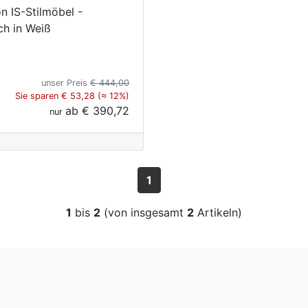
n IS-Stilmöbel -
sch in Weiß
unser Preis
€ 444,00
Sie sparen € 53,28 (≈ 12%)
ab
€ 390,72
nur
1
1
bis
2
(von insgesamt
2
Artikeln)