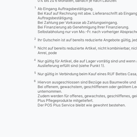
0% bis zu 6 Monaten, danach je nach Laufzeit
1
Ab Eingang Auftragsbestätigung.
Bei Kauf auf Rechnung mit abw. Lieferanschrift ab Eingan
Auftragsbestätigung.
Bei Zahlung per Vorkasse ab Zahlungseingang.
Bei Finanzierung ab Genehmigung Ihrer Finanzierung.
Selbstabholung nur von Mo.-Fr. nach vorheriger Absprach
2
Ihr Gutschein ist auf bereits reduzierte Angebote gültig, j
3
Nicht auf bereits reduzierte Artikel, nicht kombinierbar, n
Anrei, pode
4
Nur gültig für Artikel, die auf Lager vorrätig sind und wenn
Auslieferung erfüllt sind (siehe Punkt 1).
5
Nur gültig in Verbindung beim Kauf eines RUF Bettes Cas
6
Hiervon ausgeschlossen sind Bezüge aus Baumwolle und 
Bei offenem, gewachstem, geschliffenem oder geöltem Led
unternommen.
Zudem werden für offenes, gewachstes, geschliffenes, ge
Plus Pflegeprodukte mitgeliefert.
Der POS Plus Service bleibt wie gewohnt bestehen.