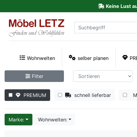
Keine Lust a
ließen
Kundenmeinungen
Anmelden
PREMIUM
Wohnwelten
selber planen
PR
Schnell
Filter
lieferbar
PREMIUM
schnell lieferbar
M
SALE
Polsterplaner
Marke:
Wohnwelten:
Möbel-