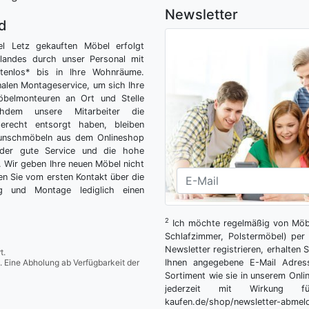
Newsletter
nd
el Letz gekauften Möbel erfolgt
tlandes durch unser Personal mit
tenlos* bis in Ihre Wohnräume.
nalen Montageservice, um sich Ihre
belmonteuren an Ort und Stelle
hdem unsere Mitarbeiter die
gerecht entsorgt haben, bleiben
Wunschmöbeln aus dem Onlineshop
der gute Service und die hohe
g. Wir geben Ihre neuen Möbel nicht
n Sie vom ersten Kontakt über die
ng und Montage lediglich einen
2
Ich möchte regelmäßig von Möbe
Schlafzimmer, Polstermöbel) per 
Newsletter registrieren, erhalten
t.
. Eine Abholung ab Verfügbarkeit der
Ihnen angegebene E-Mail Adres
Sortiment wie sie in unserem Onlin
jederzeit mit Wirkung fü
kaufen.de/shop/newsletter-ab