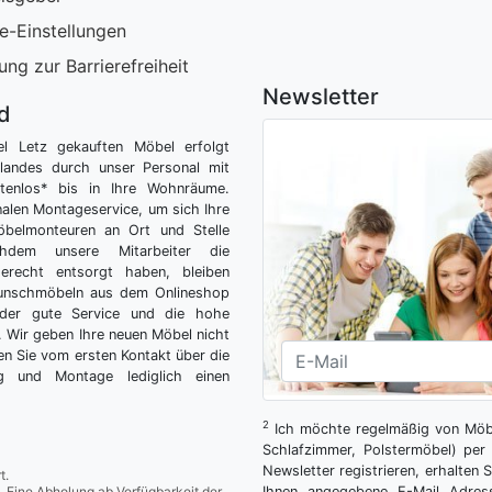
e-Einstellungen
ung zur Barrierefreiheit
Newsletter
nd
el Letz gekauften Möbel erfolgt
tlandes durch unser Personal mit
tenlos* bis in Ihre Wohnräume.
nalen Montageservice, um sich Ihre
belmonteuren an Ort und Stelle
hdem unsere Mitarbeiter die
gerecht entsorgt haben, bleiben
Wunschmöbeln aus dem Onlineshop
der gute Service und die hohe
g. Wir geben Ihre neuen Möbel nicht
n Sie vom ersten Kontakt über die
ng und Montage lediglich einen
2
Ich möchte regelmäßig von Möbe
Schlafzimmer, Polstermöbel) per 
Newsletter registrieren, erhalten
t.
. Eine Abholung ab Verfügbarkeit der
Ihnen angegebene E-Mail Adres