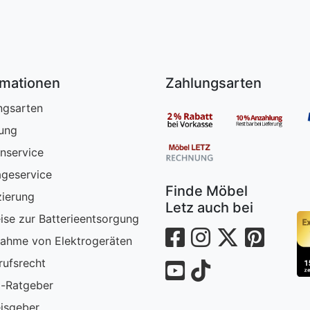
rmationen
Zahlungsarten
ngsarten
rung
nservice
geservice
Finde Möbel
zierung
Letz auch bei
ise zur Batterieentsorgung
ahme von Elektrogeräten
rufsrecht
-Ratgeber
isgeber