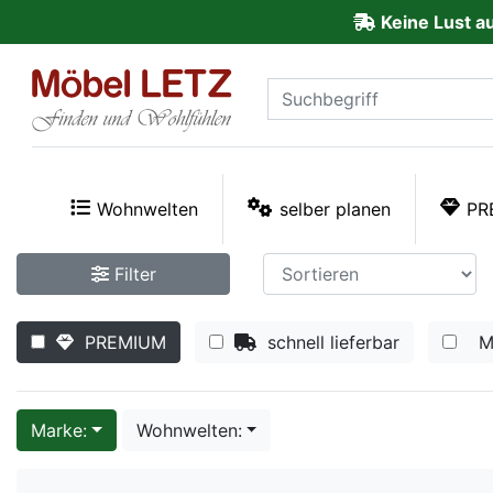
Keine Lust a
ließen
Kundenmeinungen
Anmelden
PREMIUM
Wohnwelten
selber planen
PR
Schnell
Filter
lieferbar
PREMIUM
schnell lieferbar
M
SALE
Polsterplaner
Marke:
Wohnwelten:
Möbel-