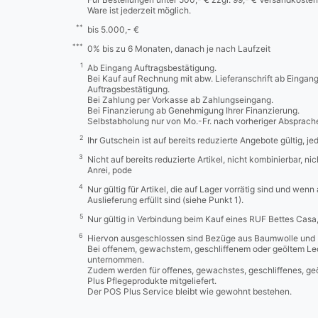
Ware ist jederzeit möglich.
**
bis 5.000,- €
***
0% bis zu 6 Monaten, danach je nach Laufzeit
1
Ab Eingang Auftragsbestätigung.
Bei Kauf auf Rechnung mit abw. Lieferanschrift ab Eingan
Auftragsbestätigung.
Bei Zahlung per Vorkasse ab Zahlungseingang.
Bei Finanzierung ab Genehmigung Ihrer Finanzierung.
Selbstabholung nur von Mo.-Fr. nach vorheriger Absprach
2
Ihr Gutschein ist auf bereits reduzierte Angebote gültig, j
3
Nicht auf bereits reduzierte Artikel, nicht kombinierbar, n
Anrei, pode
4
Nur gültig für Artikel, die auf Lager vorrätig sind und wenn
Auslieferung erfüllt sind (siehe Punkt 1).
5
Nur gültig in Verbindung beim Kauf eines RUF Bettes Cas
6
Hiervon ausgeschlossen sind Bezüge aus Baumwolle und 
Bei offenem, gewachstem, geschliffenem oder geöltem Led
unternommen.
Zudem werden für offenes, gewachstes, geschliffenes, ge
Plus Pflegeprodukte mitgeliefert.
Der POS Plus Service bleibt wie gewohnt bestehen.