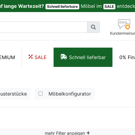
uf lange Wartezeit?
Möbel im
entdeck
Schnell lieferbare
SALE
Kundenmeinu
EMIUM
SALE
Schnell lieferbar
0% Fin
usterstücke
Möbelkonfigurator
mehr Filter anzeigen