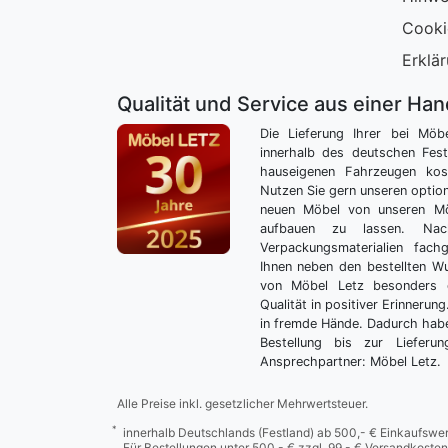
Cooki
Erklär
Qualität und Service aus einer Ha
Die Lieferung Ihrer bei Möb
innerhalb des deutschen Fes
hauseigenen Fahrzeugen kos
Nutzen Sie gern unseren optio
neuen Möbel von unseren Mö
aufbauen zu lassen. Nac
Verpackungsmaterialien fach
Ihnen neben den bestellten 
von Möbel Letz besonders 
Qualität in positiver Erinnerun
in fremde Hände. Dadurch habe
Bestellung bis zur Lieferu
Ansprechpartner: Möbel Letz.
Alle Preise inkl. gesetzlicher Mehrwertsteuer.
*
innerhalb Deutschlands (Festland) ab 500,- € Einkaufswer
Für Bestellungen unter 500,- € zzgl. 99,- € Versandkosten