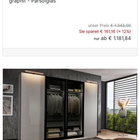
graphit - Parsolglas
unser Preis
€ 1.343,00
Sie sparen € 161,16 (≈ 12%)
ab
€ 1.181,84
nur