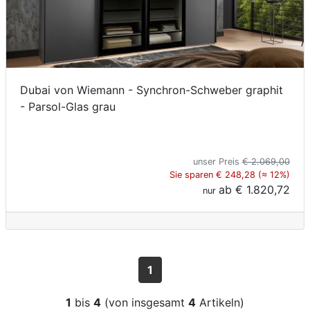
Dubai von Wiemann - Synchron-Schweber graphit
- Parsol-Glas grau
unser Preis
€ 2.069,00
Sie sparen € 248,28 (≈ 12%)
ab
€ 1.820,72
nur
1
1
bis
4
(von insgesamt
4
Artikeln)