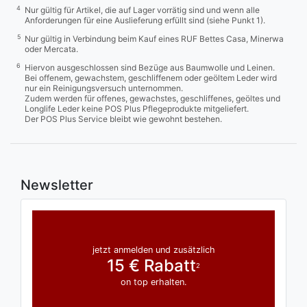
4
Nur gültig für Artikel, die auf Lager vorrätig sind und wenn alle
Anforderungen für eine Auslieferung erfüllt sind (siehe Punkt 1).
5
Nur gültig in Verbindung beim Kauf eines RUF Bettes Casa, Minerwa
oder Mercata.
6
Hiervon ausgeschlossen sind Bezüge aus Baumwolle und Leinen.
Bei offenem, gewachstem, geschliffenem oder geöltem Leder wird
nur ein Reinigungsversuch unternommen.
Zudem werden für offenes, gewachstes, geschliffenes, geöltes und
Longlife Leder keine POS Plus Pflegeprodukte mitgeliefert.
Der POS Plus Service bleibt wie gewohnt bestehen.
Newsletter
jetzt anmelden und zusätzlich
15 € Rabatt
2
on top erhalten.