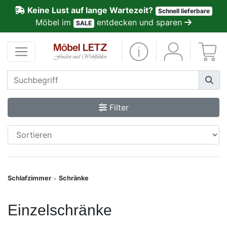
Keine Lust auf lange Wartezeit?
Schnell lieferbare
ließen
Möbel im
entdecken und sparen
SALE
Kundenmeinungen
Anmelden
PREMIUM
Filter
Schnell
lieferbar
SALE
Schlafzimmer
Schränke
>
Polsterplaner
Einzelschränke
Möbel-