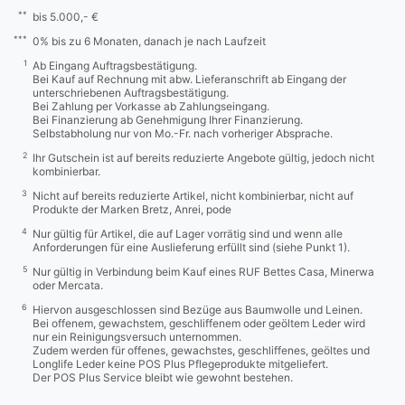
**
bis 5.000,- €
***
0% bis zu 6 Monaten, danach je nach Laufzeit
1
Ab Eingang Auftragsbestätigung.
Bei Kauf auf Rechnung mit abw. Lieferanschrift ab Eingang der
unterschriebenen Auftragsbestätigung.
Bei Zahlung per Vorkasse ab Zahlungseingang.
Bei Finanzierung ab Genehmigung Ihrer Finanzierung.
Selbstabholung nur von Mo.-Fr. nach vorheriger Absprache.
2
Ihr Gutschein ist auf bereits reduzierte Angebote gültig, jedoch nicht
kombinierbar.
3
Nicht auf bereits reduzierte Artikel, nicht kombinierbar, nicht auf
Produkte der Marken Bretz, Anrei, pode
4
Nur gültig für Artikel, die auf Lager vorrätig sind und wenn alle
Anforderungen für eine Auslieferung erfüllt sind (siehe Punkt 1).
5
Nur gültig in Verbindung beim Kauf eines RUF Bettes Casa, Minerwa
oder Mercata.
6
Hiervon ausgeschlossen sind Bezüge aus Baumwolle und Leinen.
Bei offenem, gewachstem, geschliffenem oder geöltem Leder wird
nur ein Reinigungsversuch unternommen.
Zudem werden für offenes, gewachstes, geschliffenes, geöltes und
Longlife Leder keine POS Plus Pflegeprodukte mitgeliefert.
Der POS Plus Service bleibt wie gewohnt bestehen.