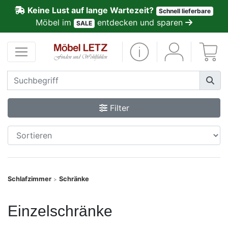
Keine Lust auf lange Wartezeit?
Schnell lieferbare
ließen
Möbel im
entdecken und sparen
SALE
Kundenmeinungen
Anmelden
PREMIUM
Filter
Schnell
lieferbar
SALE
Schlafzimmer
Schränke
>
Polsterplaner
Einzelschränke
Möbel-