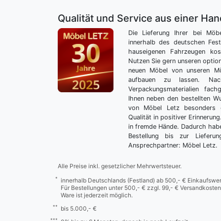
Qualität und Service aus einer Ha
Die Lieferung Ihrer bei Möb
innerhalb des deutschen Fes
hauseigenen Fahrzeugen kos
Nutzen Sie gern unseren optio
neuen Möbel von unseren Mö
aufbauen zu lassen. Nac
Verpackungsmaterialien fach
Ihnen neben den bestellten 
von Möbel Letz besonders 
Qualität in positiver Erinnerun
in fremde Hände. Dadurch habe
Bestellung bis zur Lieferu
Ansprechpartner: Möbel Letz.
Alle Preise inkl. gesetzlicher Mehrwertsteuer.
*
innerhalb Deutschlands (Festland) ab 500,- € Einkaufswer
Für Bestellungen unter 500,- € zzgl. 99,- € Versandkosten
Ware ist jederzeit möglich.
**
bis 5.000,- €
***