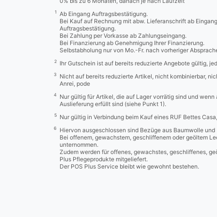
0% bis zu 6 Monaten, danach je nach Laufzeit
1
Ab Eingang Auftragsbestätigung.
Bei Kauf auf Rechnung mit abw. Lieferanschrift ab Eingan
Auftragsbestätigung.
Bei Zahlung per Vorkasse ab Zahlungseingang.
Bei Finanzierung ab Genehmigung Ihrer Finanzierung.
Selbstabholung nur von Mo.-Fr. nach vorheriger Absprach
2
Ihr Gutschein ist auf bereits reduzierte Angebote gültig, j
3
Nicht auf bereits reduzierte Artikel, nicht kombinierbar, n
Anrei, pode
4
Nur gültig für Artikel, die auf Lager vorrätig sind und wenn
Auslieferung erfüllt sind (siehe Punkt 1).
5
Nur gültig in Verbindung beim Kauf eines RUF Bettes Cas
6
Hiervon ausgeschlossen sind Bezüge aus Baumwolle und 
Bei offenem, gewachstem, geschliffenem oder geöltem Led
unternommen.
Zudem werden für offenes, gewachstes, geschliffenes, ge
Plus Pflegeprodukte mitgeliefert.
Der POS Plus Service bleibt wie gewohnt bestehen.