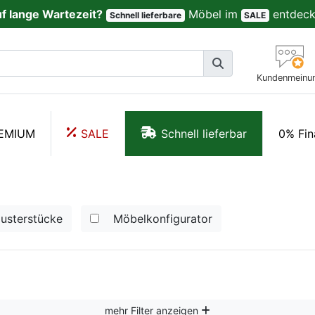
uf lange Wartezeit?
Möbel im
entdeck
Schnell lieferbare
SALE
Kundenmeinu
EMIUM
SALE
Schnell lieferbar
0% Fin
usterstücke
Möbelkonfigurator
mehr Filter anzeigen