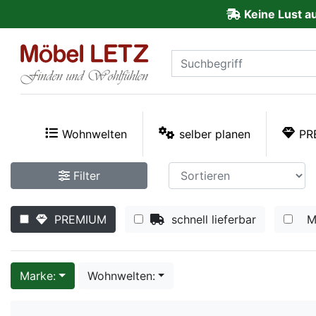
Keine Lust a
ließen
Kundenmeinungen
Anmelden
PREMIUM
Wohnwelten
selber planen
PR
Schnell
Filter
lieferbar
PREMIUM
schnell lieferbar
M
SALE
Polsterplaner
Marke:
Wohnwelten:
Möbel-