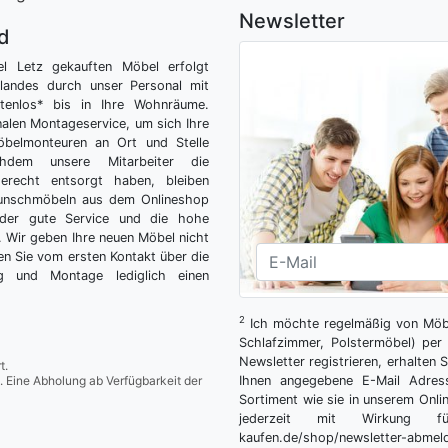
Newsletter
nd
el Letz gekauften Möbel erfolgt
tlandes durch unser Personal mit
tenlos* bis in Ihre Wohnräume.
nalen Montageservice, um sich Ihre
belmonteuren an Ort und Stelle
hdem unsere Mitarbeiter die
gerecht entsorgt haben, bleiben
Wunschmöbeln aus dem Onlineshop
der gute Service und die hohe
g. Wir geben Ihre neuen Möbel nicht
n Sie vom ersten Kontakt über die
ng und Montage lediglich einen
2
Ich möchte regelmäßig von Möbe
Schlafzimmer, Polstermöbel) per 
Newsletter registrieren, erhalten
t.
. Eine Abholung ab Verfügbarkeit der
Ihnen angegebene E-Mail Adres
Sortiment wie sie in unserem Onlin
jederzeit mit Wirkung fü
kaufen.de/shop/newsletter-ab