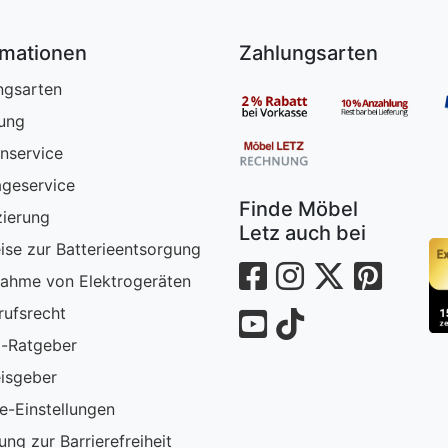
rmationen
Zahlungsarten
ngsarten
rung
nservice
geservice
Finde Möbel
zierung
Letz auch bei
ise zur Batterieentsorgung
ahme von Elektrogeräten
rufsrecht
-Ratgeber
isgeber
e-Einstellungen
ung zur Barrierefreiheit