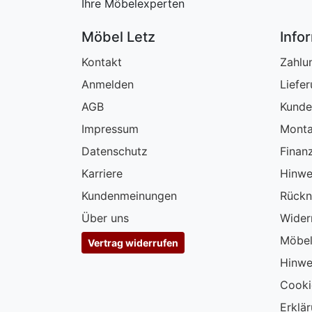
Ihre Möbelexperten
Möbel Letz
Info
Kontakt
Zahlu
Anmelden
Liefe
AGB
Kunde
Impressum
Monta
Datenschutz
Finan
Karriere
Hinwe
Kundenmeinungen
Rückn
Über uns
Wider
Möbel
Vertrag widerrufen
Hinwe
Cooki
Erklär