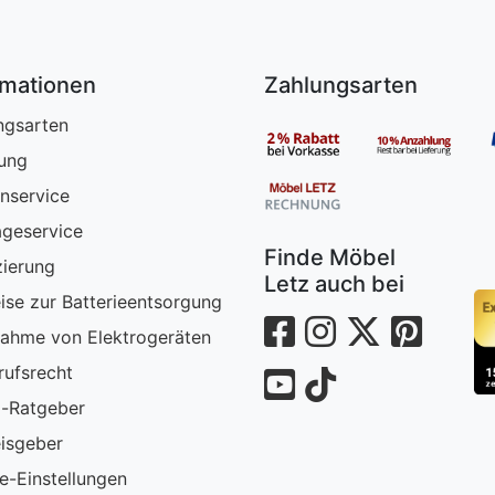
rmationen
Zahlungsarten
ngsarten
rung
nservice
geservice
Finde Möbel
zierung
Letz auch bei
ise zur Batterieentsorgung
ahme von Elektrogeräten
rufsrecht
-Ratgeber
isgeber
e-Einstellungen