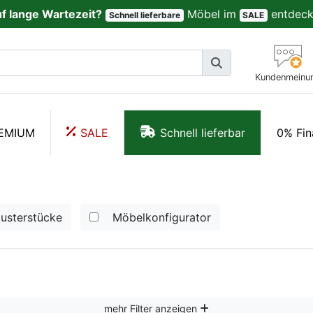
uf lange Wartezeit?
Möbel im
entdeck
Schnell lieferbare
SALE
Kundenmeinu
EMIUM
SALE
Schnell lieferbar
0% Fin
usterstücke
Möbelkonfigurator
mehr Filter anzeigen