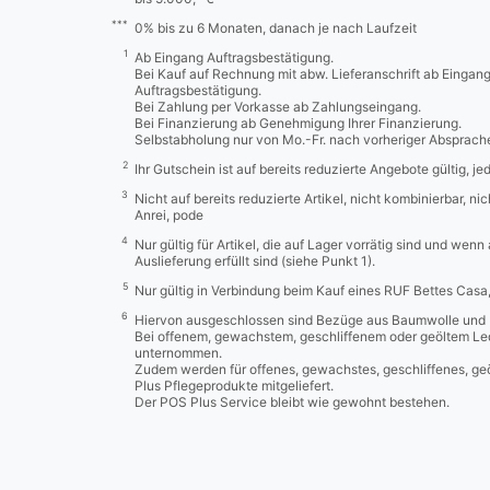
***
0% bis zu 6 Monaten, danach je nach Laufzeit
1
Ab Eingang Auftragsbestätigung.
Bei Kauf auf Rechnung mit abw. Lieferanschrift ab Eingan
Auftragsbestätigung.
Bei Zahlung per Vorkasse ab Zahlungseingang.
Bei Finanzierung ab Genehmigung Ihrer Finanzierung.
Selbstabholung nur von Mo.-Fr. nach vorheriger Absprach
2
Ihr Gutschein ist auf bereits reduzierte Angebote gültig, j
3
Nicht auf bereits reduzierte Artikel, nicht kombinierbar, n
Anrei, pode
4
Nur gültig für Artikel, die auf Lager vorrätig sind und wenn
Auslieferung erfüllt sind (siehe Punkt 1).
5
Nur gültig in Verbindung beim Kauf eines RUF Bettes Cas
6
Hiervon ausgeschlossen sind Bezüge aus Baumwolle und 
Bei offenem, gewachstem, geschliffenem oder geöltem Led
unternommen.
Zudem werden für offenes, gewachstes, geschliffenes, ge
Plus Pflegeprodukte mitgeliefert.
Der POS Plus Service bleibt wie gewohnt bestehen.