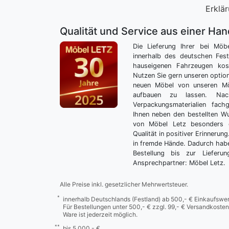
Erklär
Qualität und Service aus einer Ha
Die Lieferung Ihrer bei Möb
innerhalb des deutschen Fes
hauseigenen Fahrzeugen kos
Nutzen Sie gern unseren optio
neuen Möbel von unseren Mö
aufbauen zu lassen. Nac
Verpackungsmaterialien fach
Ihnen neben den bestellten 
von Möbel Letz besonders 
Qualität in positiver Erinnerun
in fremde Hände. Dadurch habe
Bestellung bis zur Lieferu
Ansprechpartner: Möbel Letz.
Alle Preise inkl. gesetzlicher Mehrwertsteuer.
*
innerhalb Deutschlands (Festland) ab 500,- € Einkaufswer
Für Bestellungen unter 500,- € zzgl. 99,- € Versandkosten
Ware ist jederzeit möglich.
**
bis 5.000,- €