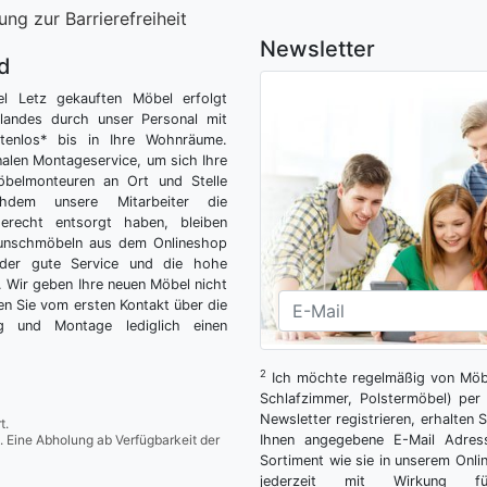
ung zur Barrierefreiheit
Newsletter
nd
el Letz gekauften Möbel erfolgt
tlandes durch unser Personal mit
tenlos* bis in Ihre Wohnräume.
nalen Montageservice, um sich Ihre
belmonteuren an Ort und Stelle
hdem unsere Mitarbeiter die
gerecht entsorgt haben, bleiben
Wunschmöbeln aus dem Onlineshop
der gute Service und die hohe
g. Wir geben Ihre neuen Möbel nicht
n Sie vom ersten Kontakt über die
ng und Montage lediglich einen
2
Ich möchte regelmäßig von Möbe
Schlafzimmer, Polstermöbel) per 
Newsletter registrieren, erhalten
t.
. Eine Abholung ab Verfügbarkeit der
Ihnen angegebene E-Mail Adres
Sortiment wie sie in unserem Onlin
jederzeit mit Wirkung fü