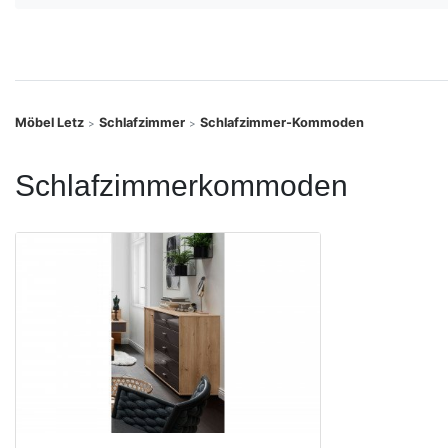
Konfigurator
0%
Finanzierung
Möbel Letz
Schlafzimmer
Schlafzimmer-Kommoden
>
>
Markenwelt
Schlafzimmerkommoden
Letz-
Deals