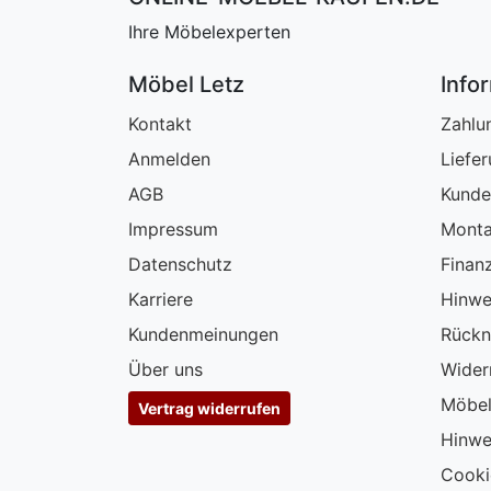
Ihre Möbelexperten
Möbel Letz
Info
Kontakt
Zahlu
Anmelden
Liefe
AGB
Kunde
Impressum
Monta
Datenschutz
Finan
Karriere
Hinwe
Kundenmeinungen
Rückn
Über uns
Wider
Möbel
Vertrag widerrufen
Hinwe
Cooki