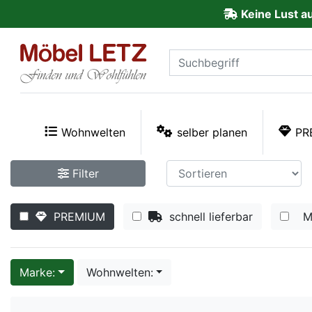
Keine Lust a
ließen
Kundenmeinungen
Anmelden
PREMIUM
Wohnwelten
selber planen
PR
Schnell
Filter
lieferbar
PREMIUM
schnell lieferbar
M
SALE
Polsterplaner
Marke:
Wohnwelten:
Möbel-