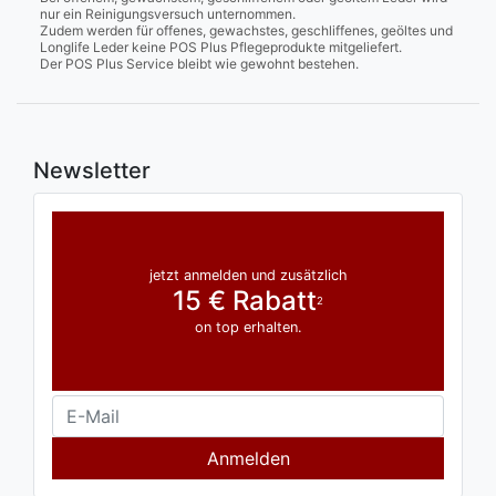
nur ein Reinigungsversuch unternommen.
Zudem werden für offenes, gewachstes, geschliffenes, geöltes und
Longlife Leder keine POS Plus Pflegeprodukte mitgeliefert.
Der POS Plus Service bleibt wie gewohnt bestehen.
Newsletter
jetzt anmelden und zusätzlich
15 € Rabatt
2
on top erhalten.
Anmelden