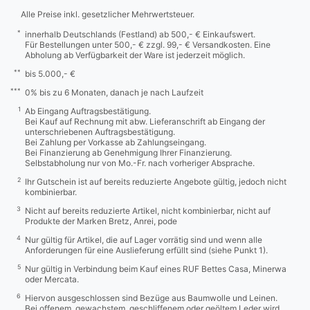
Alle Preise inkl. gesetzlicher Mehrwertsteuer.
*
innerhalb Deutschlands (Festland) ab 500,- € Einkaufswert.
Für Bestellungen unter 500,- € zzgl. 99,- € Versandkosten. Eine
Abholung ab Verfügbarkeit der Ware ist jederzeit möglich.
**
bis 5.000,- €
***
0% bis zu 6 Monaten, danach je nach Laufzeit
1
Ab Eingang Auftragsbestätigung.
Bei Kauf auf Rechnung mit abw. Lieferanschrift ab Eingang der
unterschriebenen Auftragsbestätigung.
Bei Zahlung per Vorkasse ab Zahlungseingang.
Bei Finanzierung ab Genehmigung Ihrer Finanzierung.
Selbstabholung nur von Mo.-Fr. nach vorheriger Absprache.
2
Ihr Gutschein ist auf bereits reduzierte Angebote gültig, jedoch nicht
kombinierbar.
3
Nicht auf bereits reduzierte Artikel, nicht kombinierbar, nicht auf
Produkte der Marken Bretz, Anrei, pode
4
Nur gültig für Artikel, die auf Lager vorrätig sind und wenn alle
Anforderungen für eine Auslieferung erfüllt sind (siehe Punkt 1).
5
Nur gültig in Verbindung beim Kauf eines RUF Bettes Casa, Minerwa
oder Mercata.
6
Hiervon ausgeschlossen sind Bezüge aus Baumwolle und Leinen.
Bei offenem, gewachstem, geschliffenem oder geöltem Leder wird