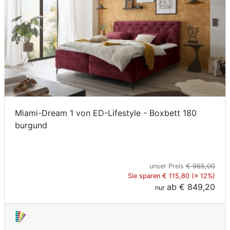
Miami-Dream 1 von ED-Lifestyle - Boxbett 180
burgund
unser Preis
€ 965,00
Sie sparen € 115,80 (≈ 12%)
ab
€ 849,20
nur