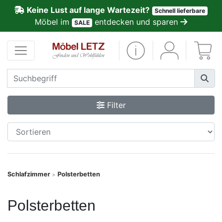
Keine Lust auf lange Wartezeit?
Schnell lieferbare
ließen
Möbel im
entdecken und sparen
SALE
Kundenmeinungen
Anmelden
PREMIUM
Filter
Schnell
lieferbar
SALE
Schlafzimmer
Polsterbetten
>
Polsterplaner
Polsterbetten
Möbel-