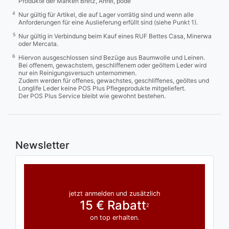
Produkte der Marken Bretz, Anrei, pode
4
Nur gültig für Artikel, die auf Lager vorrätig sind und wenn alle
Anforderungen für eine Auslieferung erfüllt sind (siehe Punkt 1).
5
Nur gültig in Verbindung beim Kauf eines RUF Bettes Casa, Minerwa
oder Mercata.
6
Hiervon ausgeschlossen sind Bezüge aus Baumwolle und Leinen.
Bei offenem, gewachstem, geschliffenem oder geöltem Leder wird
nur ein Reinigungsversuch unternommen.
Zudem werden für offenes, gewachstes, geschliffenes, geöltes und
Longlife Leder keine POS Plus Pflegeprodukte mitgeliefert.
Der POS Plus Service bleibt wie gewohnt bestehen.
Newsletter
jetzt anmelden und zusätzlich
15 € Rabatt
2
on top erhalten.