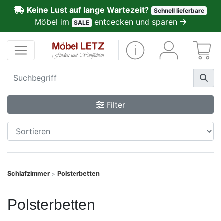
Keine Lust auf lange Wartezeit?
Schnell lieferbare
ließen
Möbel im
entdecken und sparen
SALE
Kundenmeinungen
Anmelden
PREMIUM
Filter
Schnell
lieferbar
SALE
Schlafzimmer
Polsterbetten
>
Polsterplaner
Polsterbetten
Möbel-