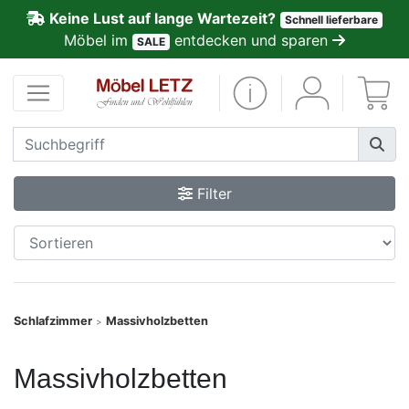
Keine Lust auf lange Wartezeit?
Schnell lieferbare
ließen
Möbel im
entdecken und sparen
SALE
Kundenmeinungen
Anmelden
PREMIUM
Filter
Schnell
lieferbar
SALE
Schlafzimmer
Massivholzbetten
>
Polsterplaner
Massivholzbetten
Möbel-