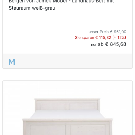
Bergen von Jumek Möbel - Landhaus-Bett mit
Stauraum weiß-grau
unser Preis
€ 961,00
Sie sparen € 115,32 (≈ 12%)
ab
€ 845,68
nur