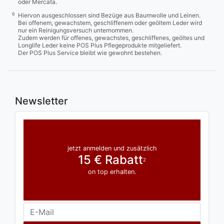
oder Mercata.
6
Hiervon ausgeschlossen sind Bezüge aus Baumwolle und Leinen.
Bei offenem, gewachstem, geschliffenem oder geöltem Leder wird
nur ein Reinigungsversuch unternommen.
Zudem werden für offenes, gewachstes, geschliffenes, geöltes und
Longlife Leder keine POS Plus Pflegeprodukte mitgeliefert.
Der POS Plus Service bleibt wie gewohnt bestehen.
Newsletter
jetzt anmelden und zusätzlich
15 € Rabatt
2
on top erhalten.