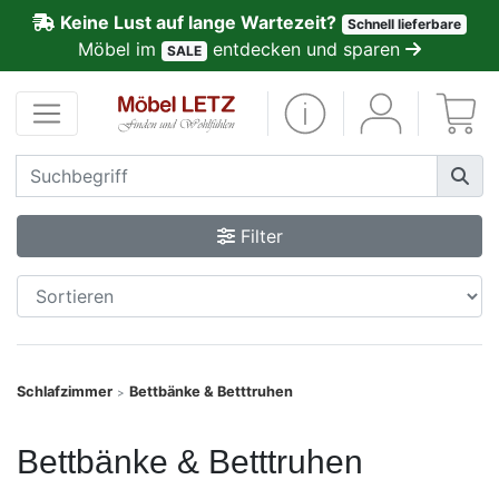
Keine Lust auf lange Wartezeit?
Schnell lieferbare
ließen
Möbel im
entdecken und sparen
SALE
Kundenmeinungen
Anmelden
PREMIUM
Filter
Schnell
lieferbar
SALE
Schlafzimmer
Bettbänke & Betttruhen
>
Polsterplaner
Bettbänke & Betttruhen
Möbel-