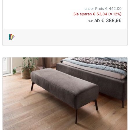
unser Preis
€ 442,00
Sie sparen € 53,04 (≈ 12%)
ab
€ 388,96
nur