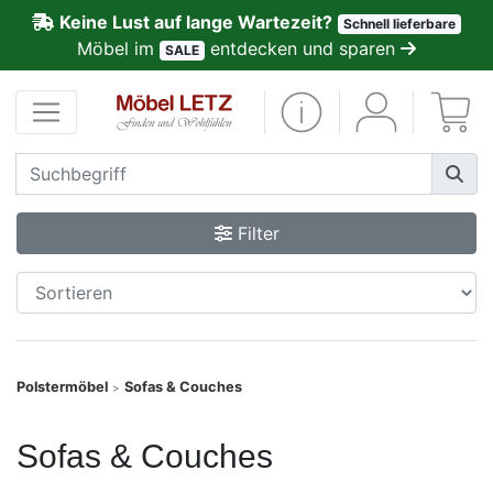
Keine Lust auf lange Wartezeit?
Schnell lieferbare
ließen
Möbel im
entdecken und sparen
SALE
Kundenmeinungen
Anmelden
PREMIUM
Filter
Schnell
lieferbar
SALE
Polstermöbel
Sofas & Couches
>
Polsterplaner
Sofas & Couches
Möbel-