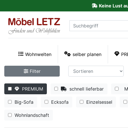
Keine Lust a
ließen
Kundenmeinungen
Anmelden
PREMIUM
Wohnwelten
selber planen
PR
Schnell
Filter
lieferbar
PREMIUM
schnell lieferbar
M
SALE
Big-Sofa
Ecksofa
Einzelsessel
Polsterplaner
Wohnlandschaft
Möbel-