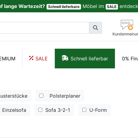
uf lange Wartezeit?
Möbel im
entdeck
Schnell lieferbare
SALE
Kundenmeinu
EMIUM
SALE
Schnell lieferbar
0% Fin
usterstücke
Polsterplaner
Einzelsofa
Sofa 3-2-1
U-Form