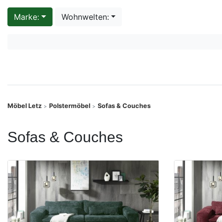
Konfigurator
Marke:
Wohnwelten:
0%
Finanzierung
Markenwelt
Letz-
Möbel Letz
Polstermöbel
Sofas & Couches
>
>
Deals
Sofas & Couches