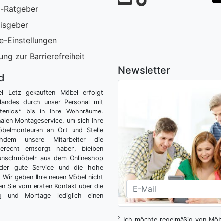
-Ratgeber
isgeber
e-Einstellungen
ung zur Barrierefreiheit
Newsletter
nd
el Letz gekauften Möbel erfolgt
tlandes durch unser Personal mit
tenlos* bis in Ihre Wohnräume.
nalen Montageservice, um sich Ihre
belmonteuren an Ort und Stelle
hdem unsere Mitarbeiter die
gerecht entsorgt haben, bleiben
Wunschmöbeln aus dem Onlineshop
der gute Service und die hohe
g. Wir geben Ihre neuen Möbel nicht
n Sie vom ersten Kontakt über die
ng und Montage lediglich einen
2
Ich möchte regelmäßig von Möbe