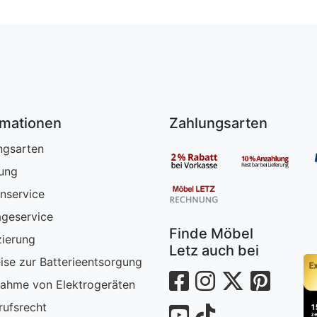
rmationen
Zahlungsarten
ngsarten
rung
nservice
geservice
Finde Möbel
zierung
Letz auch bei
ise zur Batterieentsorgung
ahme von Elektrogeräten
rufsrecht