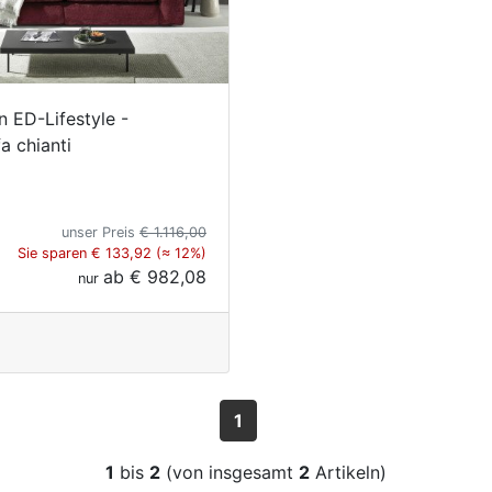
n ED-Lifestyle -
a chianti
unser Preis
€ 1.116,00
Sie sparen € 133,92 (≈ 12%)
ab
€ 982,08
nur
1
1
bis
2
(von insgesamt
2
Artikeln)