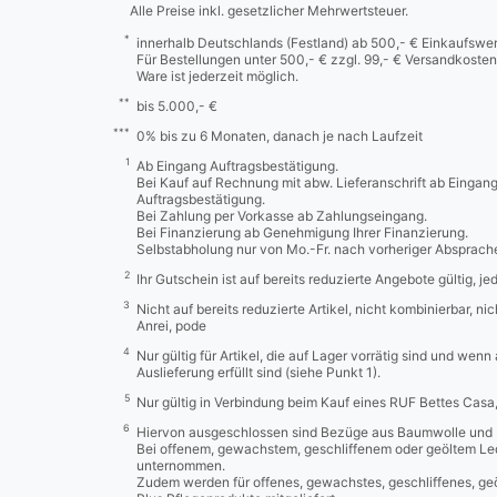
Alle Preise inkl. gesetzlicher Mehrwertsteuer.
*
innerhalb Deutschlands (Festland) ab 500,- € Einkaufswer
Für Bestellungen unter 500,- € zzgl. 99,- € Versandkosten
Ware ist jederzeit möglich.
**
bis 5.000,- €
***
0% bis zu 6 Monaten, danach je nach Laufzeit
1
Ab Eingang Auftragsbestätigung.
Bei Kauf auf Rechnung mit abw. Lieferanschrift ab Eingan
Auftragsbestätigung.
Bei Zahlung per Vorkasse ab Zahlungseingang.
Bei Finanzierung ab Genehmigung Ihrer Finanzierung.
Selbstabholung nur von Mo.-Fr. nach vorheriger Absprach
2
Ihr Gutschein ist auf bereits reduzierte Angebote gültig, j
3
Nicht auf bereits reduzierte Artikel, nicht kombinierbar, n
Anrei, pode
4
Nur gültig für Artikel, die auf Lager vorrätig sind und wenn
Auslieferung erfüllt sind (siehe Punkt 1).
5
Nur gültig in Verbindung beim Kauf eines RUF Bettes Cas
6
Hiervon ausgeschlossen sind Bezüge aus Baumwolle und 
Bei offenem, gewachstem, geschliffenem oder geöltem Led
unternommen.
Zudem werden für offenes, gewachstes, geschliffenes, ge