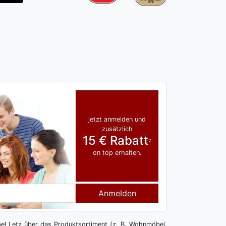
jetzt anmelden und
zusätzlich
15 € Rabatt
2
on top erhalten.
Anmelden
l Letz über das Produktsortiment (z. B. Wohnmöbel,