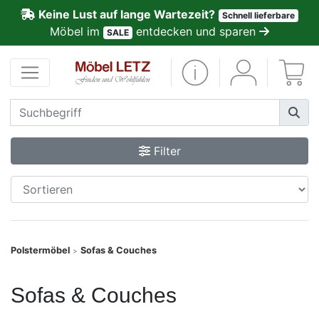
Keine Lust auf lange Wartezeit?
Schnell lieferbare
ließen
Möbel im
entdecken und sparen
SALE
Kundenmeinungen
Anmelden
PREMIUM
Filter
Schnell
lieferbar
SALE
Polstermöbel
Sofas & Couches
>
Polsterplaner
Sofas & Couches
Möbel-