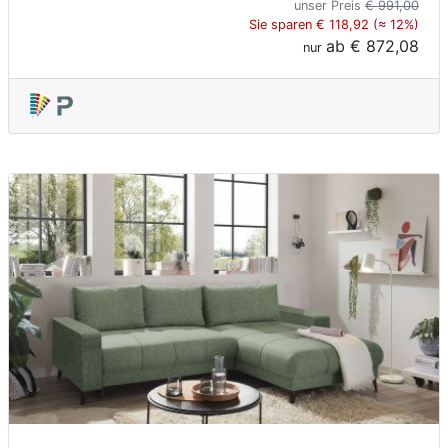
unser Preis
€ 991,00
Sie sparen € 118,92 (≈ 12%)
ab
€ 872,08
nur