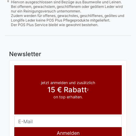
6
Hiervon ausgeschlossen sind Bezüge aus Baumwolle und Leinen.
Bei offenem, gewachstem, geschliffenem oder geöltem Leder wird
nur ein Reinigungsversuch unternommen.
Zudem werden für offenes, gewachstes, geschliffenes, geöltes und
Longlife Leder keine POS Plus Pflegeprodukte mitgeliefert.
Der POS Plus Service bleibt wie gewohnt bestehen.
Newsletter
jetzt anmelden und zusätzlich
15 € Rabatt
2
on top erhalten.
Anmelden