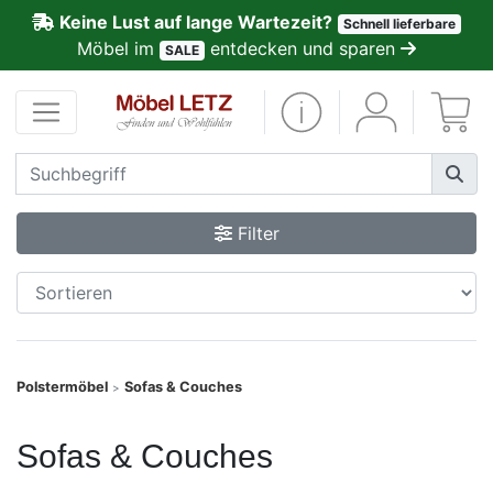
Keine Lust auf lange Wartezeit?
Schnell lieferbare
ließen
Möbel im
entdecken und sparen
SALE
Kundenmeinungen
Anmelden
PREMIUM
Filter
Schnell
lieferbar
SALE
Polstermöbel
Sofas & Couches
>
Polsterplaner
Sofas & Couches
Möbel-