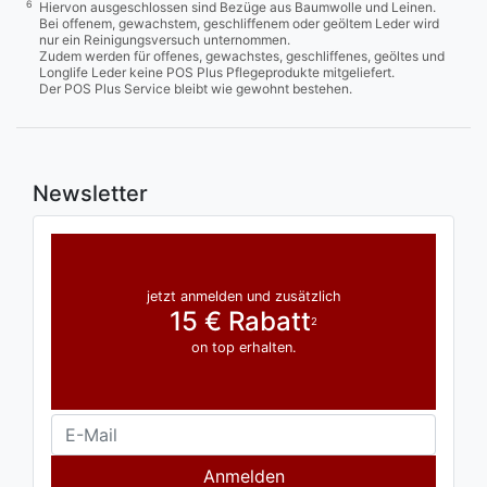
6
Hiervon ausgeschlossen sind Bezüge aus Baumwolle und Leinen.
Bei offenem, gewachstem, geschliffenem oder geöltem Leder wird
nur ein Reinigungsversuch unternommen.
Zudem werden für offenes, gewachstes, geschliffenes, geöltes und
Longlife Leder keine POS Plus Pflegeprodukte mitgeliefert.
Der POS Plus Service bleibt wie gewohnt bestehen.
Newsletter
jetzt anmelden und zusätzlich
15 € Rabatt
2
on top erhalten.
Anmelden