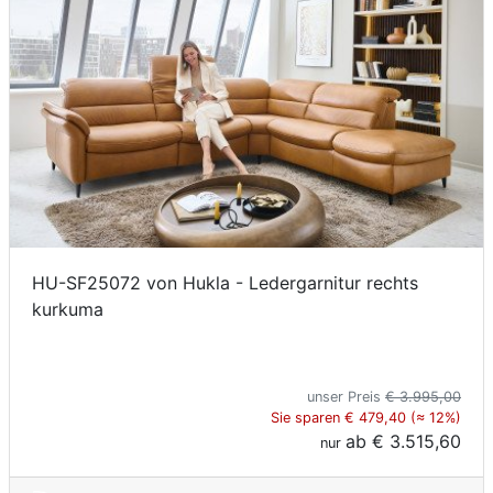
HU-SF25072 von Hukla - Ledergarnitur rechts
kurkuma
unser Preis
€ 3.995,00
Sie sparen € 479,40 (≈ 12%)
ab
€ 3.515,60
nur