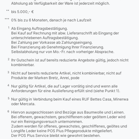
Abholung ab Verfügbarkeit der Ware ist jederzeit möglich.
**
bis 5.000,- €
***
0% bis zu 6 Monaten, danach je nach Laufzeit
1
Ab Eingang Auftragsbestätigung.
Bei Kauf auf Rechnung mit abw. Lieferanschrift ab Eingang der
unterschriebenen Auftragsbestätigung.
Bei Zahlung per Vorkasse ab Zahlungseingang.
Bei Finanzierung ab Genehmigung Ihrer Finanzierung.
Selbstabholung nur von Mo.-Fr. nach vorheriger Absprache.
2
Ihr Gutschein ist auf bereits reduzierte Angebote gültig, jedoch nicht
kombinierbar.
3
Nicht auf bereits reduzierte Artikel, nicht kombinierbar, nicht auf
Produkte der Marken Bretz, Anrei, pode
4
Nur gültig für Artikel, die auf Lager vorrätig sind und wenn alle
Anforderungen für eine Auslieferung erfüllt sind (siehe Punkt 1).
5
Nur gültig in Verbindung beim Kauf eines RUF Bettes Casa, Minerwa
oder Mercata.
6
Hiervon ausgeschlossen sind Bezüge aus Baumwolle und Leinen.
Bei offenem, gewachstem, geschliffenem oder geöltem Leder wird
nur ein Reinigungsversuch unternommen.
Zudem werden für offenes, gewachstes, geschliffenes, geöltes und
Longlife Leder keine POS Plus Pflegeprodukte mitgeliefert.
Der POS Plus Service bleibt wie gewohnt bestehen.