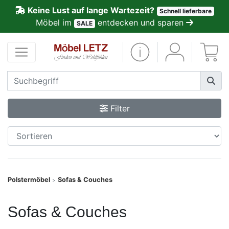
Keine Lust auf lange Wartezeit?
Schnell lieferbare
ließen
Möbel im
entdecken und sparen
SALE
Kundenmeinungen
Anmelden
PREMIUM
Filter
Schnell
lieferbar
SALE
Polstermöbel
Sofas & Couches
>
Polsterplaner
Sofas & Couches
Möbel-