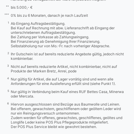
**
bis 5.000,- €
***
0% bis zu 6 Monaten, danach je nach Laufzeit
1
Ab Eingang Auftragsbestätigung.
Bei Kauf auf Rechnung mit abw. Lieferanschrift ab Eingang der
unterschriebenen Auftragsbestätigung.
Bei Zahlung per Vorkasse ab Zahlungseingang.
Bei Finanzierung ab Genehmigung Ihrer Finanzierung.
Selbstabholung nur von Mo.-Fr. nach vorheriger Absprache.
2
Ihr Gutschein ist auf bereits reduzierte Angebote gültig, jedoch nicht
kombinierbar.
3
Nicht auf bereits reduzierte Artikel, nicht kombinierbar, nicht auf
Produkte der Marken Bretz, Anrei, pode
4
Nur gültig für Artikel, die auf Lager vorrätig sind und wenn alle
Anforderungen für eine Auslieferung erfüllt sind (siehe Punkt 1).
5
Nur gültig in Verbindung beim Kauf eines RUF Bettes Casa, Minerwa
oder Mercata.
6
Hiervon ausgeschlossen sind Bezüge aus Baumwolle und Leinen.
Bei offenem, gewachstem, geschliffenem oder geöltem Leder wird
nur ein Reinigungsversuch unternommen.
Zudem werden für offenes, gewachstes, geschliffenes, geöltes und
Longlife Leder keine POS Plus Pflegeprodukte mitgeliefert.
Der POS Plus Service bleibt wie gewohnt bestehen.