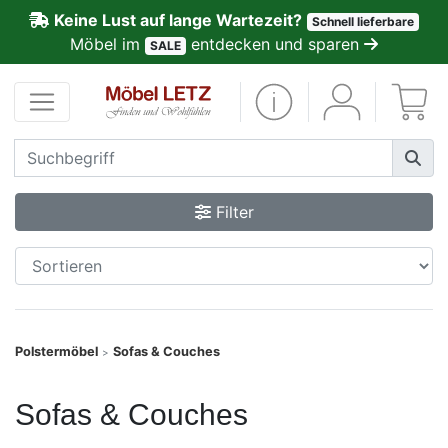
Keine Lust auf lange Wartezeit?
Schnell lieferbare
ließen
Möbel im
entdecken und sparen
SALE
Kundenmeinungen
Anmelden
PREMIUM
Filter
Schnell
lieferbar
SALE
Polstermöbel
Sofas & Couches
>
Polsterplaner
Sofas & Couches
Möbel-