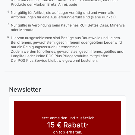
Produkte der Marken Bretz, Anrei, pode
4
Nur gültig für Artikel, die auf Lager vorrätig sind und wenn alle
Anforderungen für eine Auslieferung erfüllt sind (siehe Punkt 1).
5
Nur gültig in Verbindung beim Kauf eines RUF Bettes Casa, Minerwa
oder Mercata.
6
Hiervon ausgeschlossen sind Bezüge aus Baumwolle und Leinen.
Bei offenem, gewachstem, geschliffenem oder geöltem Leder wird
nur ein Reinigungsversuch unternommen.
Zudem werden für offenes, gewachstes, geschliffenes, geöltes und
Longlife Leder keine POS Plus Pflegeprodukte mitgeliefert.
Der POS Plus Service bleibt wie gewohnt bestehen.
Newsletter
jetzt anmelden und zusätzlich
15 € Rabatt
2
on top erhalten.