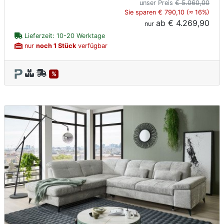
unser Preis
€ 5.060,00
Sie sparen € 790,10 (≈ 16%)
ab
€ 4.269,90
nur
Lieferzeit: 10-20 Werktage
nur
noch 1 Stück
verfügbar
%