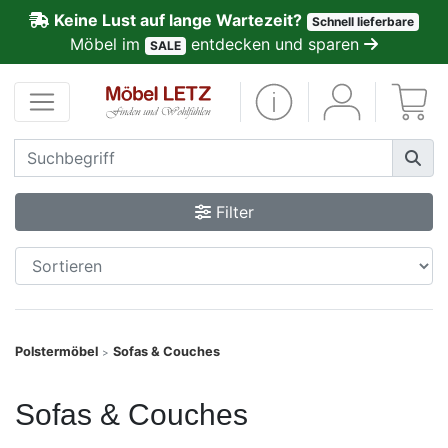
Keine Lust auf lange Wartezeit?
Schnell lieferbare
ließen
Möbel im
entdecken und sparen
SALE
Kundenmeinungen
Anmelden
PREMIUM
Filter
Schnell
lieferbar
SALE
Polstermöbel
Sofas & Couches
>
Polsterplaner
Sofas & Couches
Möbel-