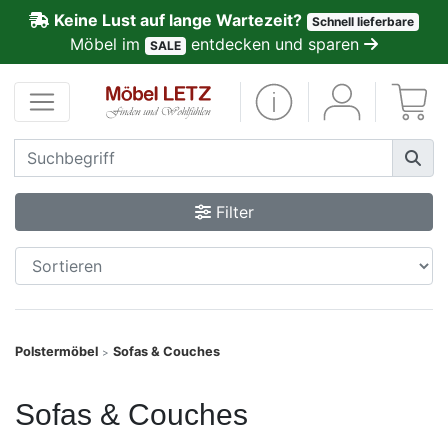
Keine Lust auf lange Wartezeit?
Schnell lieferbare
ließen
Möbel im
entdecken und sparen
SALE
Kundenmeinungen
Anmelden
PREMIUM
Filter
Schnell
lieferbar
SALE
Polstermöbel
Sofas & Couches
>
Polsterplaner
Sofas & Couches
Möbel-