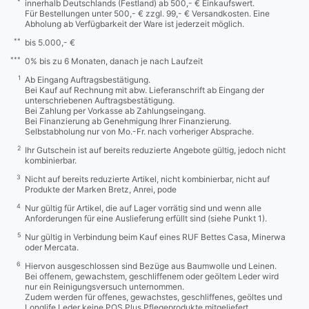
*
innerhalb Deutschlands (Festland) ab 500,- € Einkaufswert.
Für Bestellungen unter 500,- € zzgl. 99,- € Versandkosten. Eine
Abholung ab Verfügbarkeit der Ware ist jederzeit möglich.
**
bis 5.000,- €
***
0% bis zu 6 Monaten, danach je nach Laufzeit
1
Ab Eingang Auftragsbestätigung.
Bei Kauf auf Rechnung mit abw. Lieferanschrift ab Eingang der
unterschriebenen Auftragsbestätigung.
Bei Zahlung per Vorkasse ab Zahlungseingang.
Bei Finanzierung ab Genehmigung Ihrer Finanzierung.
Selbstabholung nur von Mo.-Fr. nach vorheriger Absprache.
2
Ihr Gutschein ist auf bereits reduzierte Angebote gültig, jedoch nicht
kombinierbar.
3
Nicht auf bereits reduzierte Artikel, nicht kombinierbar, nicht auf
Produkte der Marken Bretz, Anrei, pode
4
Nur gültig für Artikel, die auf Lager vorrätig sind und wenn alle
Anforderungen für eine Auslieferung erfüllt sind (siehe Punkt 1).
5
Nur gültig in Verbindung beim Kauf eines RUF Bettes Casa, Minerwa
oder Mercata.
6
Hiervon ausgeschlossen sind Bezüge aus Baumwolle und Leinen.
Bei offenem, gewachstem, geschliffenem oder geöltem Leder wird
nur ein Reinigungsversuch unternommen.
Zudem werden für offenes, gewachstes, geschliffenes, geöltes und
Longlife Leder keine POS Plus Pflegeprodukte mitgeliefert.