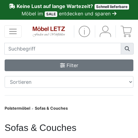
Keine Lust auf lange Wartezeit?
Schnell lieferbare
ließen
Möbel im
entdecken und sparen
SALE
Kundenmeinungen
Anmelden
PREMIUM
Filter
Schnell
lieferbar
SALE
Polstermöbel
Sofas & Couches
>
Polsterplaner
Sofas & Couches
Möbel-