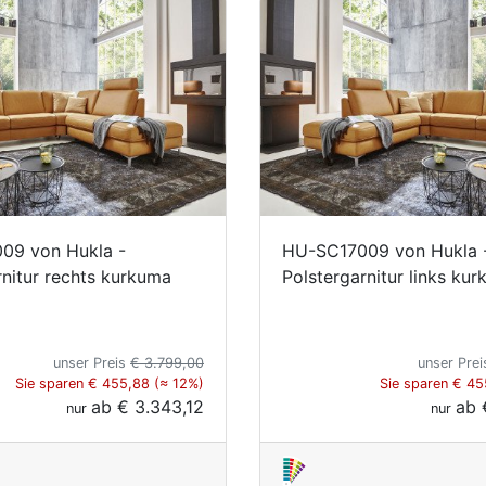
09 von Hukla -
HU-SC17009 von Hukla 
rnitur rechts kurkuma
Polstergarnitur links ku
unser Preis
€ 3.799,00
unser Pre
Sie sparen € 455,88 (≈ 12%)
Sie sparen € 45
ab
€ 3.343,12
ab
nur
nur