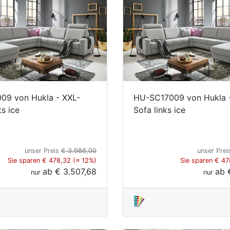
09 von Hukla - XXL-
HU-SC17009 von Hukla 
s ice
Sofa links ice
unser Preis
€ 3.986,00
unser Pre
Sie sparen € 478,32 (≈ 12%)
Sie sparen € 47
ab
€ 3.507,68
ab
nur
nur