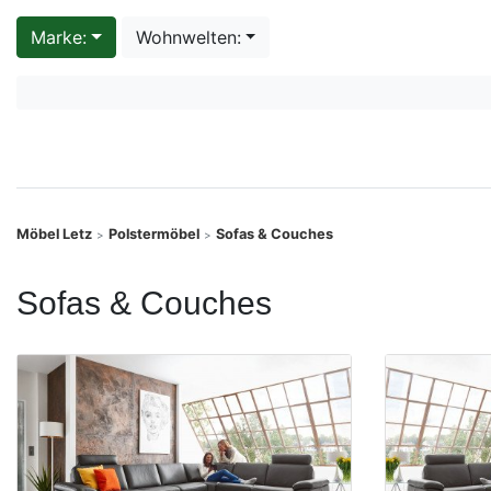
Konfigurator
Marke:
Wohnwelten:
0%
Finanzierung
Markenwelt
Letz-
Möbel Letz
Polstermöbel
Sofas & Couches
>
>
Deals
Sofas & Couches