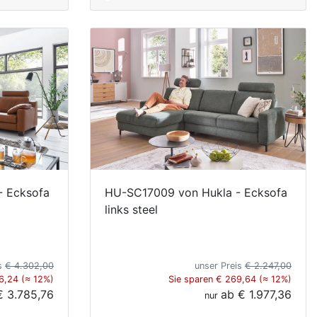
- Ecksofa
HU-SC17009 von Hukla - Ecksofa
links steel
is
€ 4.302,00
unser Preis
€ 2.247,00
6,24 (≈ 12%)
Sie sparen € 269,64 (≈ 12%)
€ 3.785,76
ab
€ 1.977,36
nur