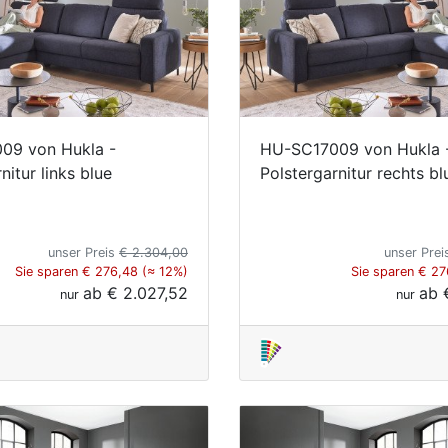
09 von Hukla -
HU-SC17009 von Hukla 
nitur links blue
Polstergarnitur rechts bl
unser Preis
€ 2.304,00
unser Pre
Sie sparen € 276,48 (≈ 12%)
Sie sparen € 27
ab
€ 2.027,52
ab
nur
nur