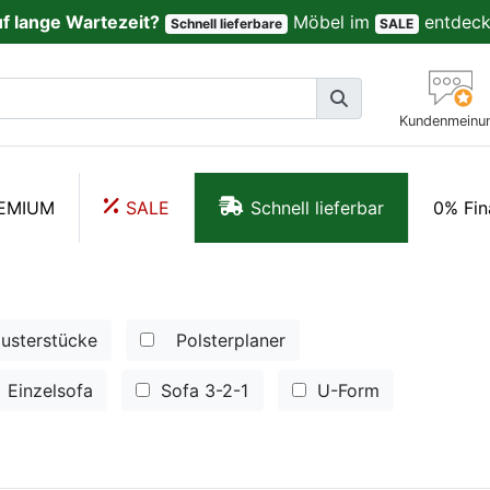
uf lange Wartezeit?
Möbel im
entdeck
Schnell lieferbare
SALE
Kundenmeinu
EMIUM
SALE
Schnell lieferbar
0% Fin
usterstücke
Polsterplaner
Einzelsofa
Sofa 3-2-1
U-Form