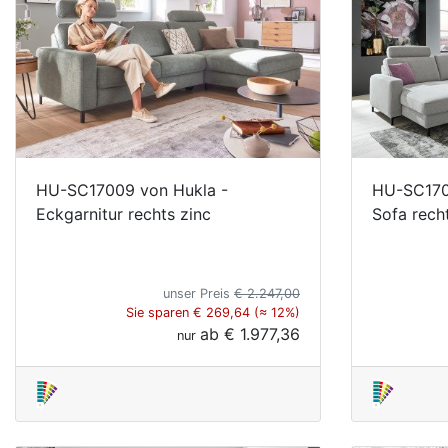
HU-SC17009 von Hukla -
HU-SC170
Eckgarnitur rechts zinc
Sofa recht
unser Preis
€ 2.247,00
Sie sparen € 269,64 (≈ 12%)
ab
€ 1.977,36
nur