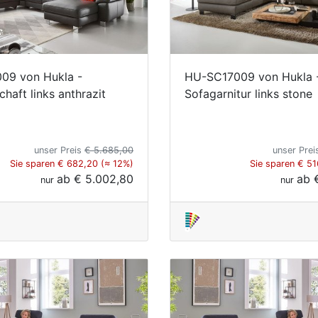
09 von Hukla -
HU-SC17009 von Hukla 
haft links anthrazit
Sofagarnitur links stone
unser Preis
€ 5.685,00
unser Pre
Sie sparen € 682,20 (≈ 12%)
Sie sparen € 51
ab
€ 5.002,80
ab
nur
nur