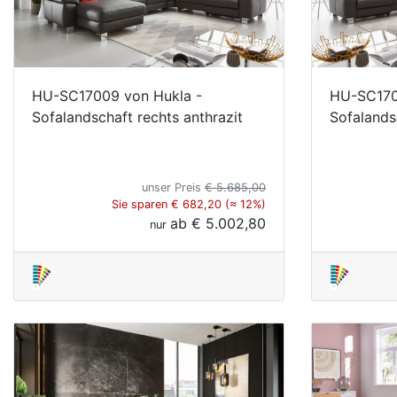
HU-SC17009 von Hukla -
HU-SC170
Sofalandschaft rechts anthrazit
Sofalandsc
unser Preis
€ 5.685,00
Sie sparen € 682,20 (≈ 12%)
ab
€ 5.002,80
nur