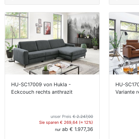
HU-SC17009 von Hukla -
HU-SC170
Eckcouch rechts anthrazit
Variante 
unser Preis
€ 2.247,00
Sie sparen € 269,64 (≈ 12%)
ab
€ 1.977,36
nur