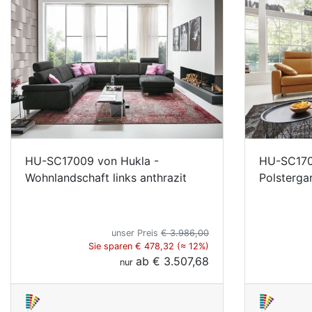
HU-SC17009 von Hukla -
HU-SC170
Wohnlandschaft links anthrazit
Polsterga
unser Preis
€ 3.986,00
Sie sparen € 478,32 (≈ 12%)
ab
€ 3.507,68
nur