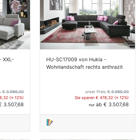
- XXL-
HU-SC17009 von Hukla -
Wohnlandschaft rechts anthrazit
is
€ 3.986,00
unser Preis
€ 3.986,00
8,32 (≈ 12%)
Sie sparen € 478,32 (≈ 12%)
€ 3.507,68
ab
€ 3.507,68
nur