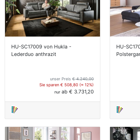
HU-SC17009 von Hukla -
HU-SC170
Lederduo anthrazit
Polstergar
unser Preis
€ 4.240,00
Sie sparen € 508,80 (≈ 12%)
ab
€ 3.731,20
nur