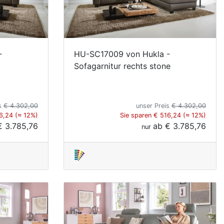
-
HU-SC17009 von Hukla -
Sofagarnitur rechts stone
is
€ 4.302,00
unser Preis
€ 4.302,00
6,24 (≈ 12%)
Sie sparen € 516,24 (≈ 12%)
€ 3.785,76
ab
€ 3.785,76
nur