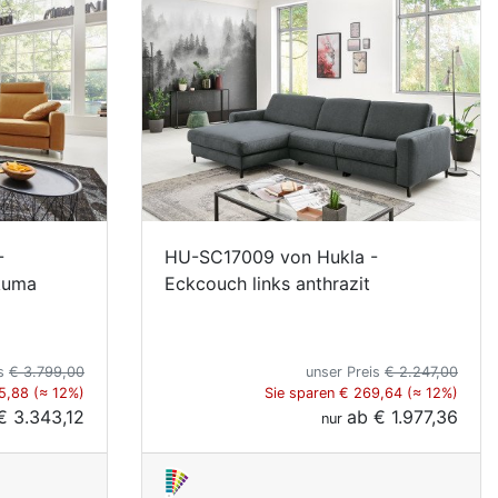
-
HU-SC17009 von Hukla -
rkuma
Eckcouch links anthrazit
is
€ 3.799,00
unser Preis
€ 2.247,00
5,88 (≈ 12%)
Sie sparen € 269,64 (≈ 12%)
€ 3.343,12
ab
€ 1.977,36
nur