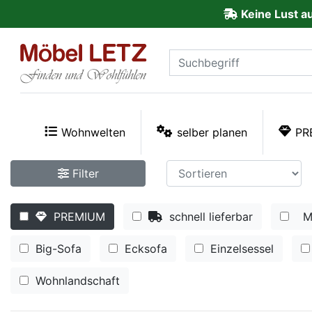
Keine Lust a
ließen
Kundenmeinungen
Anmelden
PREMIUM
Wohnwelten
selber planen
PR
Schnell
Filter
lieferbar
PREMIUM
schnell lieferbar
M
SALE
Big-Sofa
Ecksofa
Einzelsessel
Polsterplaner
Wohnlandschaft
Möbel-