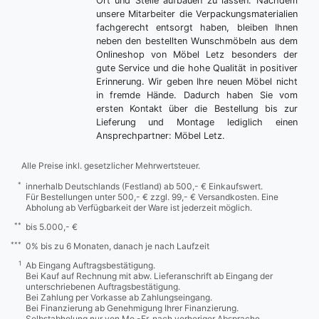
Ort und Stelle aufbauen zu lassen. Nachdem
unsere Mitarbeiter die Verpackungsmaterialien
fachgerecht entsorgt haben, bleiben Ihnen
neben den bestellten Wunschmöbeln aus dem
Onlineshop von Möbel Letz besonders der
gute Service und die hohe Qualität in positiver
Erinnerung. Wir geben Ihre neuen Möbel nicht
in fremde Hände. Dadurch haben Sie vom
ersten Kontakt über die Bestellung bis zur
Lieferung und Montage lediglich einen
Ansprechpartner: Möbel Letz.
Alle Preise inkl. gesetzlicher Mehrwertsteuer.
*
innerhalb Deutschlands (Festland) ab 500,- € Einkaufswert.
Für Bestellungen unter 500,- € zzgl. 99,- € Versandkosten. Eine
Abholung ab Verfügbarkeit der Ware ist jederzeit möglich.
**
bis 5.000,- €
***
0% bis zu 6 Monaten, danach je nach Laufzeit
1
Ab Eingang Auftragsbestätigung.
Bei Kauf auf Rechnung mit abw. Lieferanschrift ab Eingang der
unterschriebenen Auftragsbestätigung.
Bei Zahlung per Vorkasse ab Zahlungseingang.
Bei Finanzierung ab Genehmigung Ihrer Finanzierung.
Selbstabholung nur von Mo.-Fr. nach vorheriger Absprache.