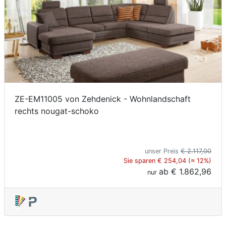
ZE-EM11005 von Zehdenick - Wohnlandschaft
rechts nougat-schoko
unser Preis
€ 2.117,00
Sie sparen € 254,04 (≈ 12%)
ab
€ 1.862,96
nur