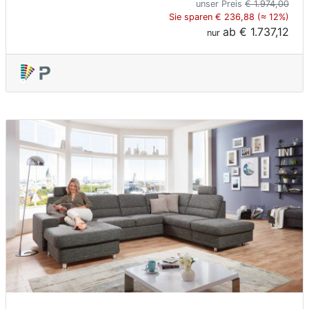
unser Preis
€ 1.974,00
Sie sparen € 236,88 (≈ 12%)
ab
€ 1.737,12
nur