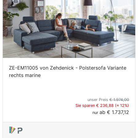
ZE-EM11005 von Zehdenick - Polstersofa Variante
rechts marine
unser Preis
€ 1.974,00
Sie sparen € 236,88 (≈ 12%)
ab
€ 1.737,12
nur