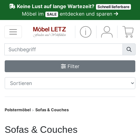
Keine Lust auf lange Wartezeit?
Schnell lieferbare
ließen
Möbel im
entdecken und sparen
SALE
Kundenmeinungen
Anmelden
PREMIUM
Filter
Schnell
lieferbar
SALE
Polstermöbel
Sofas & Couches
>
Polsterplaner
Sofas & Couches
Möbel-