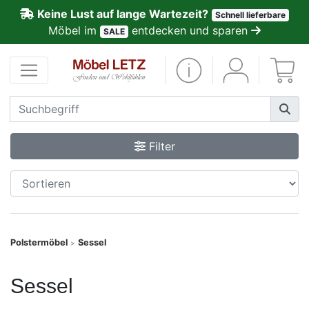
Keine Lust auf lange Wartezeit?
Schnell lieferbare
ließen
Möbel im
entdecken und sparen
SALE
Kundenmeinungen
Anmelden
PREMIUM
Filter
Schnell
lieferbar
SALE
Polstermöbel
Sessel
>
Polsterplaner
Sessel
Möbel-