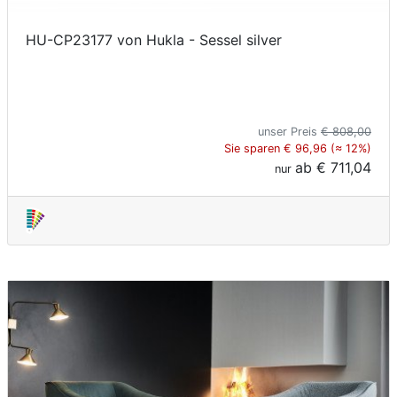
HU-CP23177 von Hukla - Sessel silver
unser Preis
€ 808,00
Sie sparen € 96,96 (≈ 12%)
ab
€ 711,04
nur