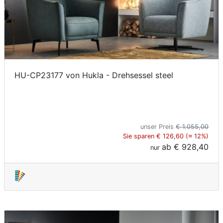
HU-CP23177 von Hukla - Drehsessel steel
unser Preis
€ 1.055,00
Sie sparen € 126,60 (≈ 12%)
ab
€ 928,40
nur