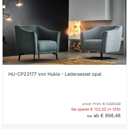
HU-CP23177 von Hukla - Ledersessel opal
unser Preis
€ 1.021,00
Sie sparen € 122,52 (≈ 12%)
ab
€ 898,48
nur