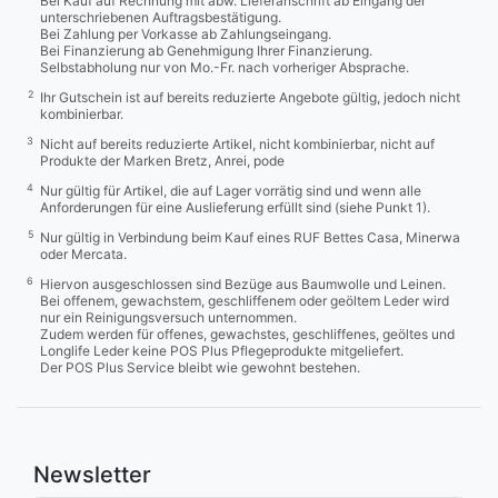
Bei Kauf auf Rechnung mit abw. Lieferanschrift ab Eingang der
unterschriebenen Auftragsbestätigung.
Bei Zahlung per Vorkasse ab Zahlungseingang.
Bei Finanzierung ab Genehmigung Ihrer Finanzierung.
Selbstabholung nur von Mo.-Fr. nach vorheriger Absprache.
2
Ihr Gutschein ist auf bereits reduzierte Angebote gültig, jedoch nicht
kombinierbar.
3
Nicht auf bereits reduzierte Artikel, nicht kombinierbar, nicht auf
Produkte der Marken Bretz, Anrei, pode
4
Nur gültig für Artikel, die auf Lager vorrätig sind und wenn alle
Anforderungen für eine Auslieferung erfüllt sind (siehe Punkt 1).
5
Nur gültig in Verbindung beim Kauf eines RUF Bettes Casa, Minerwa
oder Mercata.
6
Hiervon ausgeschlossen sind Bezüge aus Baumwolle und Leinen.
Bei offenem, gewachstem, geschliffenem oder geöltem Leder wird
nur ein Reinigungsversuch unternommen.
Zudem werden für offenes, gewachstes, geschliffenes, geöltes und
Longlife Leder keine POS Plus Pflegeprodukte mitgeliefert.
Der POS Plus Service bleibt wie gewohnt bestehen.
Newsletter