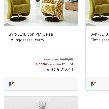
Sylt-LE18 von PM Oelsa -
Sylt-LE18
Loungesessel curry
Einzelsess
unser Preis
€ 813,00
Sie sparen € 97,56 (≈ 12%)
ab
€ 715,44
nur