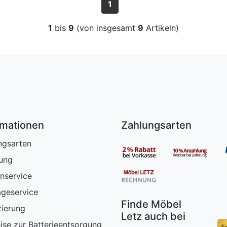
1
1
bis
9
(von insgesamt
9
Artikeln)
rmationen
Zahlungsarten
ngsarten
rung
nservice
geservice
Finde Möbel
zierung
Letz auch bei
ise zur Batterieentsorgung