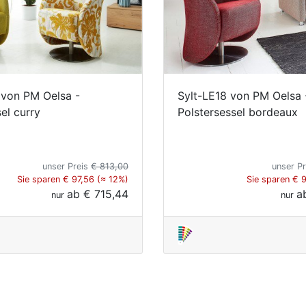
 von PM Oelsa -
Sylt-LE18 von PM Oelsa 
el curry
Polstersessel bordeaux
unser Preis
€ 813,00
unser P
Sie sparen € 97,56 (≈ 12%)
Sie sparen € 
ab
€ 715,44
a
nur
nur