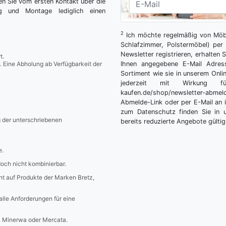
n Sie vom ersten Kontakt über die
ng und Montage lediglich einen
2
Ich möchte regelmäßig von Möbe
Schlafzimmer, Polstermöbel) per 
Newsletter registrieren, erhalten
t.
. Eine Abholung ab Verfügbarkeit der
Ihnen angegebene E-Mail Adres
Sortiment wie sie in unserem Onlin
jederzeit mit Wirkung fü
kaufen.de/shop/newsletter-ab
Abmelde-Link oder per E-Mail an 
zum Datenschutz finden Sie in 
g der unterschriebenen
bereits reduzierte Angebote gültig
e.
edoch nicht kombinierbar.
icht auf Produkte der Marken Bretz,
 alle Anforderungen für eine
a, Minerwa oder Mercata.