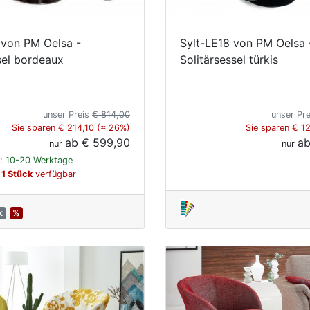
 von PM Oelsa -
Sylt-LE18 von PM Oelsa 
sel bordeaux
Solitärsessel türkis
unser Preis
€ 814,00
unser Pr
Sie sparen € 214,10 (≈ 26%)
Sie sparen € 1
ab
€ 599,90
a
nur
nur
t: 10-20 Werktage
 1 Stück
verfügbar
k
%