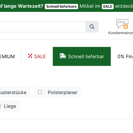
uf lange Wartezeit?
Möbel im
entdeck
Schnell lieferbare
SALE
Kundenmeinu
EMIUM
SALE
Schnell lieferbar
0% Fin
usterstücke
Polsterplaner
Liege