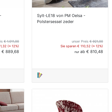
-
Sylt-LE18 von PM Oelsa -
Polstersessel zeder
eis
€ 1.011,00
unser Preis
€ 921,00
21,32 (≈ 12%)
Sie sparen € 110,52 (≈ 12%)
b
€ 889,68
ab
€ 810,48
nur