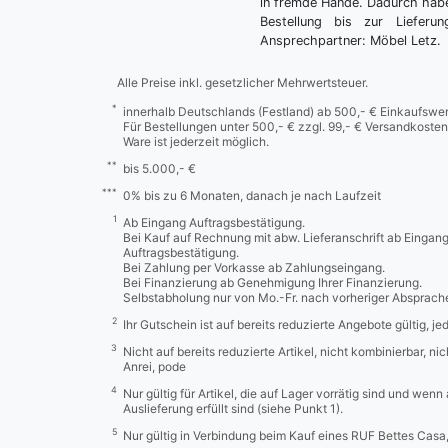
in fremde Hände. Dadurch habe
Bestellung bis zur Lieferu
Ansprechpartner: Möbel Letz.
Alle Preise inkl. gesetzlicher Mehrwertsteuer.
*
innerhalb Deutschlands (Festland) ab 500,- € Einkaufswer
Für Bestellungen unter 500,- € zzgl. 99,- € Versandkosten
Ware ist jederzeit möglich.
**
bis 5.000,- €
***
0% bis zu 6 Monaten, danach je nach Laufzeit
1
Ab Eingang Auftragsbestätigung.
Bei Kauf auf Rechnung mit abw. Lieferanschrift ab Eingan
Auftragsbestätigung.
Bei Zahlung per Vorkasse ab Zahlungseingang.
Bei Finanzierung ab Genehmigung Ihrer Finanzierung.
Selbstabholung nur von Mo.-Fr. nach vorheriger Absprach
2
Ihr Gutschein ist auf bereits reduzierte Angebote gültig, j
3
Nicht auf bereits reduzierte Artikel, nicht kombinierbar, n
Anrei, pode
4
Nur gültig für Artikel, die auf Lager vorrätig sind und wenn
Auslieferung erfüllt sind (siehe Punkt 1).
5
Nur gültig in Verbindung beim Kauf eines RUF Bettes Cas