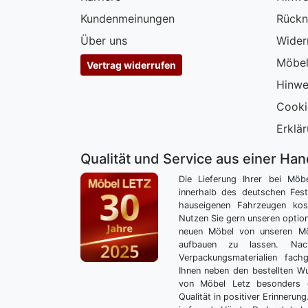
Kundenmeinungen
Rückn
Über uns
Wider
Möbel
Vertrag widerrufen
Hinwe
Cooki
Erklär
Qualität und Service aus einer Ha
Die Lieferung Ihrer bei Möb
innerhalb des deutschen Fes
hauseigenen Fahrzeugen kos
Nutzen Sie gern unseren optio
neuen Möbel von unseren Mö
aufbauen zu lassen. Nac
Verpackungsmaterialien fach
Ihnen neben den bestellten 
von Möbel Letz besonders 
Qualität in positiver Erinnerun