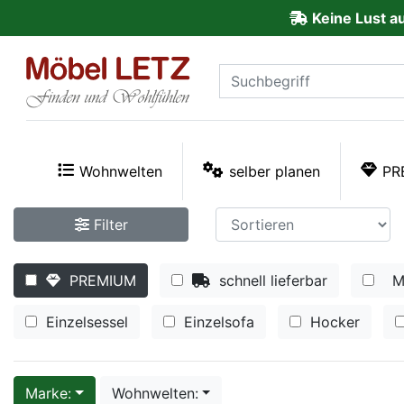
Keine Lust a
ließen
Kundenmeinungen
Anmelden
PREMIUM
Wohnwelten
selber planen
PR
Schnell
Filter
lieferbar
PREMIUM
schnell lieferbar
M
SALE
Einzelsessel
Einzelsofa
Hocker
Polsterplaner
Möbel-
Marke:
Wohnwelten: