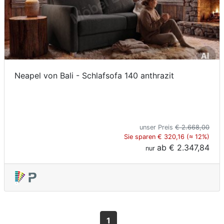
Neapel von Bali - Schlafsofa 140 anthrazit
unser Preis
€ 2.668,00
Sie sparen € 320,16 (≈ 12%)
ab
€ 2.347,84
nur
1