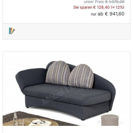
unser Preis
€ 1.070,00
Sie sparen € 128,40 (≈ 12%)
ab
€ 941,60
nur