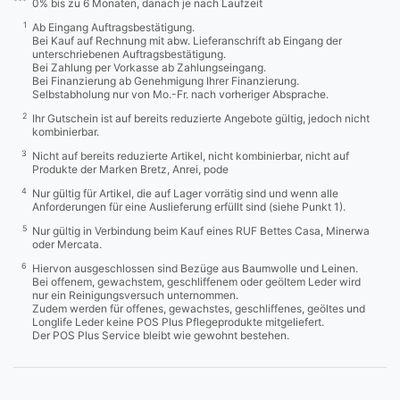
***
0% bis zu 6 Monaten, danach je nach Laufzeit
1
Ab Eingang Auftragsbestätigung.
Bei Kauf auf Rechnung mit abw. Lieferanschrift ab Eingang der
unterschriebenen Auftragsbestätigung.
Bei Zahlung per Vorkasse ab Zahlungseingang.
Bei Finanzierung ab Genehmigung Ihrer Finanzierung.
Selbstabholung nur von Mo.-Fr. nach vorheriger Absprache.
2
Ihr Gutschein ist auf bereits reduzierte Angebote gültig, jedoch nicht
kombinierbar.
3
Nicht auf bereits reduzierte Artikel, nicht kombinierbar, nicht auf
Produkte der Marken Bretz, Anrei, pode
4
Nur gültig für Artikel, die auf Lager vorrätig sind und wenn alle
Anforderungen für eine Auslieferung erfüllt sind (siehe Punkt 1).
5
Nur gültig in Verbindung beim Kauf eines RUF Bettes Casa, Minerwa
oder Mercata.
6
Hiervon ausgeschlossen sind Bezüge aus Baumwolle und Leinen.
Bei offenem, gewachstem, geschliffenem oder geöltem Leder wird
nur ein Reinigungsversuch unternommen.
Zudem werden für offenes, gewachstes, geschliffenes, geöltes und
Longlife Leder keine POS Plus Pflegeprodukte mitgeliefert.
Der POS Plus Service bleibt wie gewohnt bestehen.