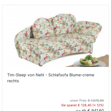
Tim-Sleep von Nehl - Schlafsofa Blume-creme
rechts
unser Preis
€ 1.070,00
Sie sparen € 128,40 (≈ 12%)
ab
€ 941,60
nur