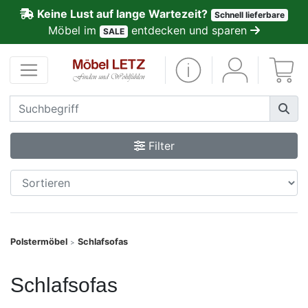
Keine Lust auf lange Wartezeit?
Schnell lieferbare
ließen
Möbel im
entdecken und sparen
SALE
Kundenmeinungen
Anmelden
PREMIUM
Filter
Schnell
lieferbar
SALE
Polstermöbel
Schlafsofas
>
Polsterplaner
Schlafsofas
Möbel-