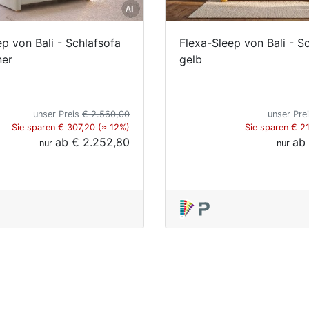
ep von Bali - Schlafsofa
Flexa-Sleep von Bali - S
er
gelb
unser Preis
€ 2.560,00
unser Pre
Sie sparen € 307,20 (≈ 12%)
Sie sparen € 2
ab
€ 2.252,80
ab
nur
nur