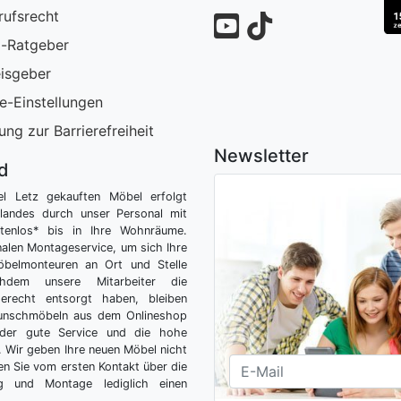
rufsrecht
-Ratgeber
isgeber
e-Einstellungen
ung zur Barrierefreiheit
Newsletter
nd
el Letz gekauften Möbel erfolgt
tlandes durch unser Personal mit
tenlos* bis in Ihre Wohnräume.
nalen Montageservice, um sich Ihre
belmonteuren an Ort und Stelle
hdem unsere Mitarbeiter die
gerecht entsorgt haben, bleiben
Wunschmöbeln aus dem Onlineshop
der gute Service und die hohe
g. Wir geben Ihre neuen Möbel nicht
n Sie vom ersten Kontakt über die
ng und Montage lediglich einen