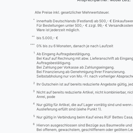
Alle Preise inkl. gesetzlicher Mehrwertsteuer.
*
innerhalb Deutschlands (Festland) ab 500,- € Einkaufswer
Für Bestellungen unter 500,- € zzgl. 99,- € Versandkosten
Ware ist jederzeit möglich.
**
bis 5.000,- €
***
0% bis zu 6 Monaten, danach je nach Laufzeit
1
Ab Eingang Auftragsbestätigung.
Bei Kauf auf Rechnung mit abw. Lieferanschrift ab Eingan
Auftragsbestätigung.
Bei Zahlung per Vorkasse ab Zahlungseingang.
Bei Finanzierung ab Genehmigung Ihrer Finanzierung.
Selbstabholung nur von Mo.-Fr. nach vorheriger Absprach
2
Ihr Gutschein ist auf bereits reduzierte Angebote gültig, j
3
Nicht auf bereits reduzierte Artikel, nicht kombinierbar, n
Anrei, pode
4
Nur gültig für Artikel, die auf Lager vorrätig sind und wenn
Auslieferung erfüllt sind (siehe Punkt 1).
5
Nur gültig in Verbindung beim Kauf eines RUF Bettes Cas
6
Hiervon ausgeschlossen sind Bezüge aus Baumwolle und 
Bei offenem, gewachstem, geschliffenem oder geöltem Led