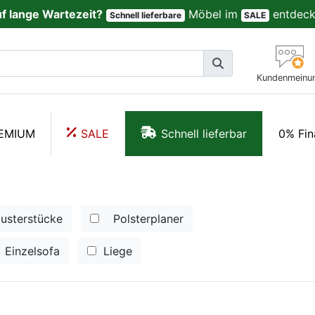
uf lange Wartezeit?
Möbel im
entdeck
Schnell lieferbare
SALE
Kundenmeinu
EMIUM
SALE
Schnell lieferbar
0% Fin
usterstücke
Polsterplaner
Einzelsofa
Liege