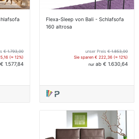
chlafsofa
Flexa-Sleep von Bali - Schlafsofa
160 altrosa
is
€ 1.793,00
unser Preis
€ 1.853,00
15,16 (≈ 12%)
Sie sparen € 222,36 (≈ 12%)
€ 1.577,84
ab
€ 1.630,64
nur