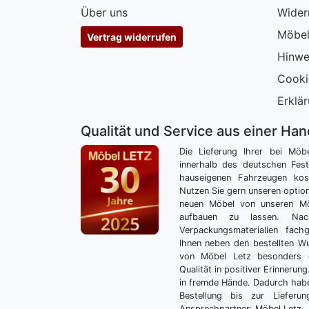
Über uns
Wider
Möbel
Vertrag widerrufen
Hinwe
Cooki
Erklär
Qualität und Service aus einer Ha
Die Lieferung Ihrer bei Möb
innerhalb des deutschen Fes
hauseigenen Fahrzeugen kos
Nutzen Sie gern unseren optio
neuen Möbel von unseren Mö
aufbauen zu lassen. Nac
Verpackungsmaterialien fach
Ihnen neben den bestellten 
von Möbel Letz besonders 
Qualität in positiver Erinnerun
in fremde Hände. Dadurch habe
Bestellung bis zur Lieferu
Ansprechpartner: Möbel Letz.