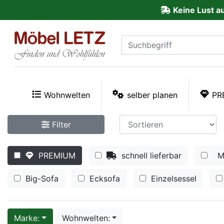
Keine Lust a
ließen
Kundenmeinungen
Anmelden
PREMIUM
Wohnwelten
selber planen
PR
Schnell
Filter
lieferbar
PREMIUM
schnell lieferbar
M
SALE
Big-Sofa
Ecksofa
Einzelsessel
Polsterplaner
Möbel-
Marke:
Wohnwelten: