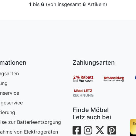
1
bis
6
(von insgesamt
6
Artikeln)
rmationen
Zahlungsarten
ngsarten
rung
nservice
geservice
Finde Möbel
zierung
Letz auch bei
ise zur Batterieentsorgung
ahme von Elektrogeräten