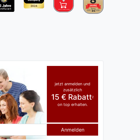
jetzt anmelden und
zusätzlich
15 € Rabatt
2
on top erhalten.
Anmelden