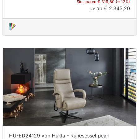
Sie sparen € 319,80 (≈ 12%)
ab
€ 2.345,20
nur
HU-ED24129 von Hukla - Ruhesessel pearl