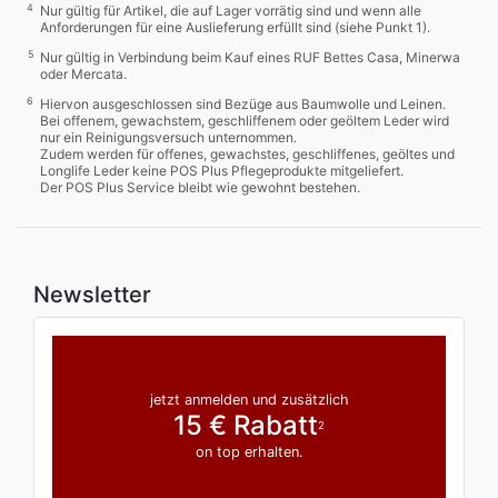
4
Nur gültig für Artikel, die auf Lager vorrätig sind und wenn alle
Anforderungen für eine Auslieferung erfüllt sind (siehe Punkt 1).
5
Nur gültig in Verbindung beim Kauf eines RUF Bettes Casa, Minerwa
oder Mercata.
6
Hiervon ausgeschlossen sind Bezüge aus Baumwolle und Leinen.
Bei offenem, gewachstem, geschliffenem oder geöltem Leder wird
nur ein Reinigungsversuch unternommen.
Zudem werden für offenes, gewachstes, geschliffenes, geöltes und
Longlife Leder keine POS Plus Pflegeprodukte mitgeliefert.
Der POS Plus Service bleibt wie gewohnt bestehen.
Newsletter
jetzt anmelden und zusätzlich
15 € Rabatt
2
on top erhalten.