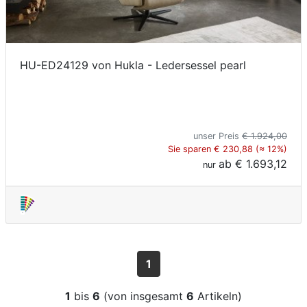
HU-ED24129 von Hukla - Ledersessel pearl
unser Preis
€ 1.924,00
Sie sparen € 230,88 (≈ 12%)
ab
€ 1.693,12
nur
1
1
bis
6
(von insgesamt
6
Artikeln)