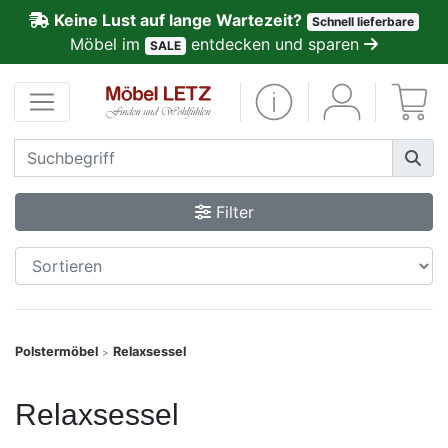
Keine Lust auf lange Wartezeit?
Schnell lieferbare
ließen
Möbel im
entdecken und sparen
SALE
Kundenmeinungen
Anmelden
PREMIUM
Filter
Schnell
lieferbar
SALE
Polstermöbel
Relaxsessel
>
Polsterplaner
Relaxsessel
Möbel-