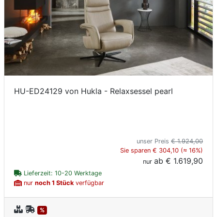
HU-ED24129 von Hukla - Relaxsessel pearl
unser Preis
€ 1.924,00
Sie sparen € 304,10 (≈ 16%)
ab
€ 1.619,90
nur
Lieferzeit: 10-20 Werktage
nur
noch 1 Stück
verfügbar
%